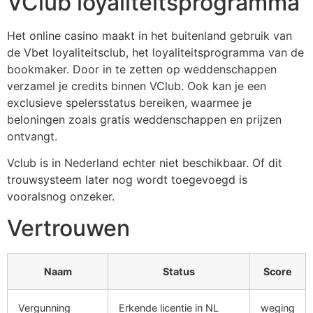
VClub loyaliteitsprogramma
Het online casino maakt in het buitenland gebruik van
de Vbet loyaliteitsclub, het loyaliteitsprogramma van de
bookmaker. Door in te zetten op weddenschappen
verzamel je credits binnen VClub. Ook kan je een
exclusieve spelersstatus bereiken, waarmee je
beloningen zoals gratis weddenschappen en prijzen
ontvangt.
Vclub is in Nederland echter niet beschikbaar. Of dit
trouwsysteem later nog wordt toegevoegd is
vooralsnog onzeker.
Vertrouwen
Naam
Status
Score
Vergunning
Erkende licentie in NL
weging