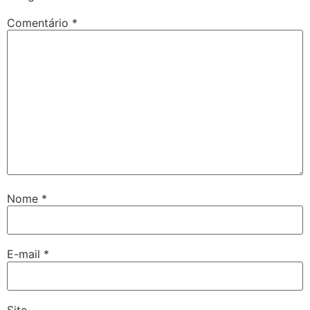
Comentário
*
Nome
*
E-mail
*
Site