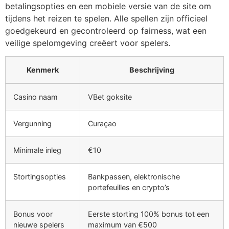
betalingsopties en een mobiele versie van de site om
tijdens het reizen te spelen. Alle spellen zijn officieel
goedgekeurd en gecontroleerd op fairness, wat een
veilige spelomgeving creëert voor spelers.
Kenmerk
Beschrijving
Casino naam
VBet goksite
Vergunning
Curaçao
Minimale inleg
€10
Stortingsopties
Bankpassen, elektronische
portefeuilles en crypto’s
Bonus voor
Eerste storting 100% bonus tot een
nieuwe spelers
maximum van €500