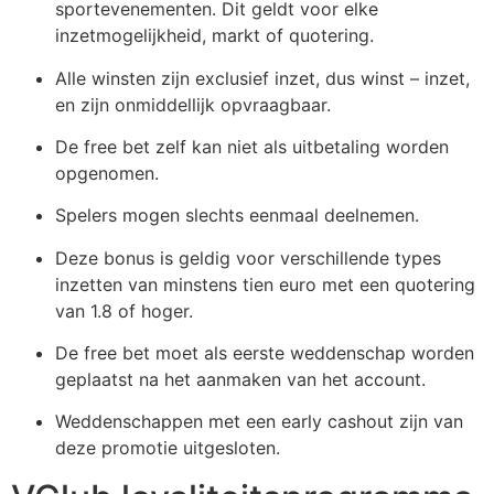
sportevenementen. Dit geldt voor elke
inzetmogelijkheid, markt of quotering.
Alle winsten zijn exclusief inzet, dus winst – inzet,
en zijn onmiddellijk opvraagbaar.
De free bet zelf kan niet als uitbetaling worden
opgenomen.
Spelers mogen slechts eenmaal deelnemen.
Deze bonus is geldig voor verschillende types
inzetten van minstens tien euro met een quotering
van 1.8 of hoger.
De free bet moet als eerste weddenschap worden
geplaatst na het aanmaken van het account.
Weddenschappen met een early cashout zijn van
deze promotie uitgesloten.