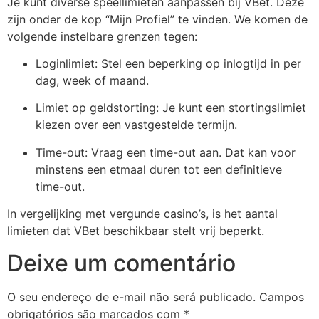
Je kunt diverse speellimieten aanpassen bij VBet. Deze
zijn onder de kop “Mijn Profiel” te vinden. We komen de
volgende instelbare grenzen tegen:
Loginlimiet: Stel een beperking op inlogtijd in per
dag, week of maand.
Limiet op geldstorting: Je kunt een stortingslimiet
kiezen over een vastgestelde termijn.
Time-out: Vraag een time-out aan. Dat kan voor
minstens een etmaal duren tot een definitieve
time-out.
In vergelijking met vergunde casino’s, is het aantal
limieten dat VBet beschikbaar stelt vrij beperkt.
Deixe um comentário
O seu endereço de e-mail não será publicado.
Campos
obrigatórios são marcados com
*