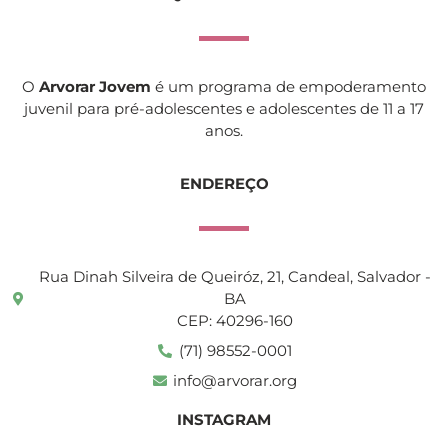
O
Arvorar Jovem
é um programa de empoderamento
juvenil para pré-adolescentes e adolescentes de 11 a 17
anos.
ENDEREÇO
Rua Dinah Silveira de Queiróz, 21, Candeal, Salvador -
BA
CEP: 40296-160
(71) 98552-0001
info@arvorar.org
INSTAGRAM