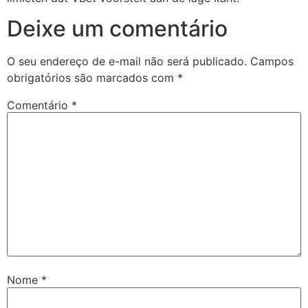
Deixe um comentário
O seu endereço de e-mail não será publicado.
Campos
obrigatórios são marcados com
*
Comentário
*
Nome
*