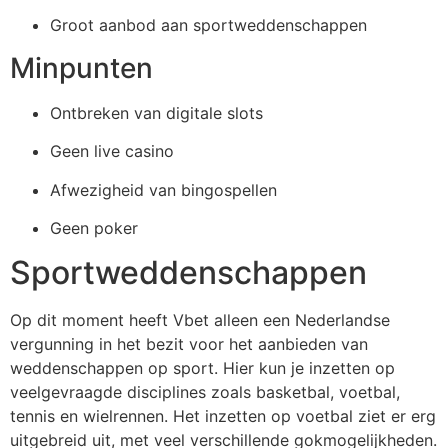
Groot aanbod aan sportweddenschappen
Minpunten
Ontbreken van digitale slots
Geen live casino
Afwezigheid van bingospellen
Geen poker
Sportweddenschappen
Op dit moment heeft Vbet alleen een Nederlandse
vergunning in het bezit voor het aanbieden van
weddenschappen op sport. Hier kun je inzetten op
veelgevraagde disciplines zoals basketbal, voetbal,
tennis en wielrennen. Het inzetten op voetbal ziet er erg
uitgebreid uit, met veel verschillende gokmogelijkheden.