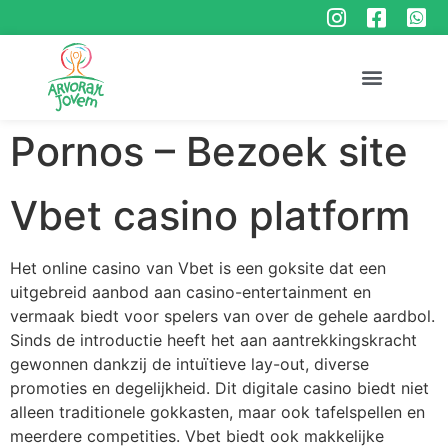
Pornos – Bezoek site
Vbet casino platform
Het online casino van Vbet is een goksite dat een
uitgebreid aanbod aan casino-entertainment en
vermaak biedt voor spelers van over de gehele aardbol.
Sinds de introductie heeft het aan aantrekkingskracht
gewonnen dankzij de intuïtieve lay-out, diverse
promoties en degelijkheid. Dit digitale casino biedt niet
alleen traditionele gokkasten, maar ook tafelspellen en
meerdere competities. Vbet biedt ook makkelijke