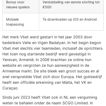
Bonus voor
Verdubbeling van eerste storting tot
nieuwe spelers
€500
Mobiele
Te downloaden op iOS en Android
toepassing
Het merk Vbet werd gestart in het jaar 2003 door
bedenkers Vahe en Vigen Badalyan. In het begin begon
Vbet met slechts vier teamleden, inclusief de oprichters.
Het toen nog startende bedrijf werd gevestigd in
Yerevan, Armenië. In 2006 brachten ze online hun
website en vergroten ze hun aanwezigheid in de
Armeense markt. De site bleek een groot succes en al
snel verspreidde Vbet zich door Europa. Het gokbedrijf
heeft een officiële erkenning van Malta, het VK en
Curaçao.
Sinds juni 2023 heeft Vbet ook in NL een vergunning
weten te behalen onder de naam SCGO Limited. In