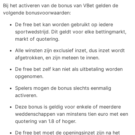
Bij het activeren van de bonus van VBet gelden de
volgende bonusvoorwaarden:
De free bet kan worden gebruikt op iedere
sportwedstrijd. Dit geldt voor elke bettingmarkt,
markt of quotering.
Alle winsten zijn exclusief inzet, dus inzet wordt
afgetrokken, en zijn meteen te innen.
De free bet zelf kan niet als uitbetaling worden
opgenomen.
Spelers mogen de bonus slechts eenmalig
activeren.
Deze bonus is geldig voor enkele of meerdere
weddenschappen van minstens tien euro met een
quotering van 1.8 of hoger.
De free bet moet de openingsinzet zijn na het