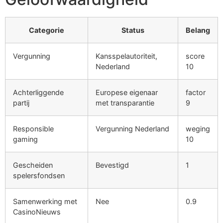
Categorie
Status
Belang
Vergunning
Kansspelautoriteit,
score
Nederland
10
Achterliggende
Europese eigenaar
factor
partij
met transparantie
9
Responsible
Vergunning Nederland
weging
gaming
10
Gescheiden
Bevestigd
1
spelersfondsen
Samenwerking met
Nee
0.9
CasinoNieuws