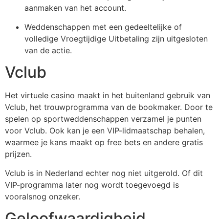
aanmaken van het account.
Weddenschappen met een gedeeltelijke of
volledige Vroegtijdige Uitbetaling zijn uitgesloten
van de actie.
Vclub
Het virtuele casino maakt in het buitenland gebruik van
Vclub, het trouwprogramma van de bookmaker. Door te
spelen op sportweddenschappen verzamel je punten
voor Vclub. Ook kan je een VIP-lidmaatschap behalen,
waarmee je kans maakt op free bets en andere gratis
prijzen.
Vclub is in Nederland echter nog niet uitgerold. Of dit
VIP-programma later nog wordt toegevoegd is
vooralsnog onzeker.
Geloofwaardigheid