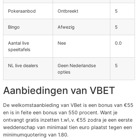
Pokeraanbod
Ontbreekt
5
Bingo
Afwezig
5
Aantal live
Nee
0.0
speeltafels
NL live dealers
Geen Nederlandse
5
opties
Aanbiedingen van VBET
De welkomstaanbieding van VBet is een bonus van €55
en is in feite een bonus van 550 procent. Want je
ontvangt gratis inzetten t.w\.v. €55 zodra je een eerste
weddenschap van minimaal tien euro plaatst tegen een
minimumquotering van 1.80.