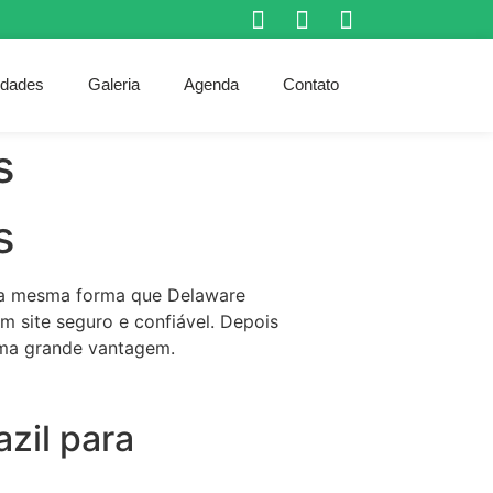
idades
Galeria
Agenda
Contato
s
s
da mesma forma que Delaware
m site seguro e confiável. Depois
uma grande vantagem.
zil para