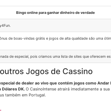
Bingo online para ganhar dinheiro de verdade
y4Fun.
nus de boas-vindas grátis e jogos de alta qualidade são uma ótima
ada de especial, pois criamos uma lista de sites que oferecem este
 outros Jogos de Cassino
especial de dealer ao vivo que contém jogos como Andar B
m Dólares DK.
O CasinoIntense atrairá imediatamente a sua
nus também em Portugal.
s