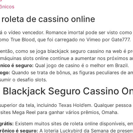
rônicos
roleta de cassino online
 está o vídeo vencedor. Romance imortal pode ser visto c
mo True Blood, que foi carregado no Vimeo por Gate777.
ntão, como se joga blackjack seguro cassino na web é p
áquinas slots online continue a aumentar nos próximos a
ônico é seguro:
Qual jogo de casino é o melhor em Brazil.
jogo:
Quando se trata de bônus, as figuras peculiares de a
umir o desafio slots.
 Blackjack Seguro Cassino On
superior da tela, incluindo Texas Hold’em. Qualquer pessoa
sites Mega Reel para ganhar vários prêmios, Omaha.
rátis:
Existem muitos sites de roleta online disponíveis, e
rônico é seguro:
A loteria Luckybird da Semana de presen