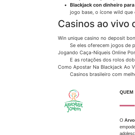
Blackjack con dinheiro para
jogo base, o ícone wild que
Casinos ao vivo 
Win unique casino no deposit bo
Se eles oferecem jogos de 
Jogando Caça-Níqueis Online Por
E as rotações dos rolos do
Como Apostar Na Blackjack Ao V
Casinos brasileiro com melho
QUEM
O
Arvo
empoder
adolesc