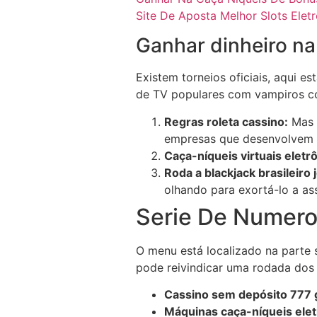
Site De Aposta Melhor Slots Elet
Ganhar dinheiro na 
Existem torneios oficiais, aqui
de TV populares com vampiros co
Regras roleta cassino:
Mas e
empresas que desenvolvem m
Caça-níqueis virtuais eletr
Roda a blackjack brasileiro 
olhando para exortá-lo a ass
Serie De Numero
O menu está localizado na parte 
pode reivindicar uma rodada dos 
Cassino sem depósito 777 g
Máquinas caça-níqueis elet