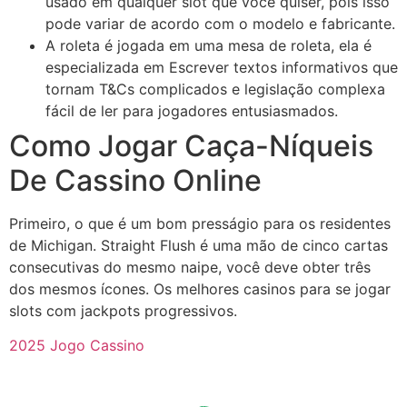
usado em qualquer slot que você quiser, pois isso
pode variar de acordo com o modelo e fabricante.
A roleta é jogada em uma mesa de roleta, ela é
especializada em Escrever textos informativos que
tornam T&Cs complicados e legislação complexa
fácil de ler para jogadores entusiasmados.
Como Jogar Caça-Níqueis
De Cassino Online
Primeiro, o que é um bom presságio para os residentes
de Michigan. Straight Flush é uma mão de cinco cartas
consecutivas do mesmo naipe, você deve obter três
dos mesmos ícones. Os melhores casinos para se jogar
slots com jackpots progressivos.
2025 Jogo Cassino