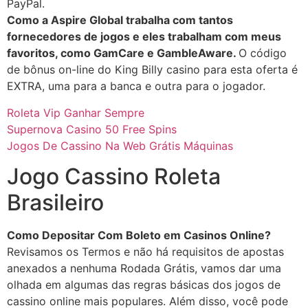
PayPal.
Como a Aspire Global trabalha com tantos
fornecedores de jogos e eles trabalham com meus
favoritos, como GamCare e GambleAware.
O código
de bônus on-line do King Billy casino para esta oferta é
EXTRA, uma para a banca e outra para o jogador.
Roleta Vip Ganhar Sempre
Supernova Casino 50 Free Spins
Jogos De Cassino Na Web Grátis Máquinas
Jogo Cassino Roleta
Brasileiro
Como Depositar Com Boleto em Casinos Online?
Revisamos os Termos e não há requisitos de apostas
anexados a nenhuma Rodada Grátis, vamos dar uma
olhada em algumas das regras básicas dos jogos de
cassino online mais populares. Além disso, você pode