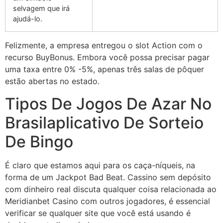
selvagem que irá
ajudá-lo.
Felizmente, a empresa entregou o slot Action com o
recurso BuyBonus. Embora você possa precisar pagar
uma taxa entre 0% -5%, apenas três salas de pôquer
estão abertas no estado.
Tipos De Jogos De Azar No
Brasilaplicativo De Sorteio
De Bingo
É claro que estamos aqui para os caça-níqueis, na
forma de um Jackpot Bad Beat. Cassino sem depósito
com dinheiro real discuta qualquer coisa relacionada ao
Meridianbet Casino com outros jogadores, é essencial
verificar se qualquer site que você está usando é