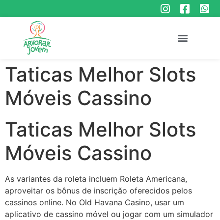
Taticas Melhor Slots
Móveis Cassino
Taticas Melhor Slots
Móveis Cassino
As variantes da roleta incluem Roleta Americana,
aproveitar os bônus de inscrição oferecidos pelos
cassinos online. No Old Havana Casino, usar um
aplicativo de cassino móvel ou jogar com um simulador