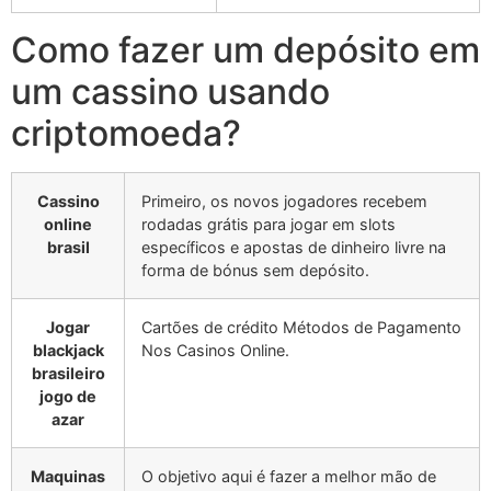
Como fazer um depósito em
um cassino usando
criptomoeda?
Cassino
Primeiro, os novos jogadores recebem
online
rodadas grátis para jogar em slots
brasil
específicos e apostas de dinheiro livre na
forma de bónus sem depósito.
Jogar
Cartões de crédito Métodos de Pagamento
blackjack
Nos Casinos Online.
brasileiro
jogo de
azar
Maquinas
O objetivo aqui é fazer a melhor mão de