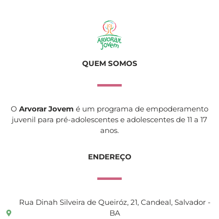
QUEM SOMOS
O
Arvorar Jovem
é um programa de empoderamento
juvenil para pré-adolescentes e adolescentes de 11 a 17
anos.
ENDEREÇO
Rua Dinah Silveira de Queiróz, 21, Candeal, Salvador -
BA