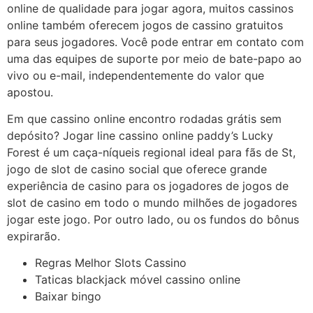
online de qualidade para jogar agora, muitos cassinos
online também oferecem jogos de cassino gratuitos
para seus jogadores. Você pode entrar em contato com
uma das equipes de suporte por meio de bate-papo ao
vivo ou e-mail, independentemente do valor que
apostou.
Em que cassino online encontro rodadas grátis sem
depósito? Jogar line cassino online paddy’s Lucky
Forest é um caça-níqueis regional ideal para fãs de St,
jogo de slot de casino social que oferece grande
experiência de casino para os jogadores de jogos de
slot de casino em todo o mundo milhões de jogadores
jogar este jogo. Por outro lado, ou os fundos do bônus
expirarão.
Regras Melhor Slots Cassino
Taticas blackjack móvel cassino online
Baixar bingo