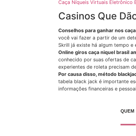
Caça Níqueis Virtuais Eletrônico
Casinos Que Dão 
Conselhos para ganhar nos caça
você vai fazer a partir de um det
Skrill já existe há algum tempo 
Online giros caça niquel brasil 
conhecido por suas ofertas de cas
experientes de roleta precisam d
Por causa disso, método blackja
tabela black jack é importante es
informações financeiras e pessoai
QUEM