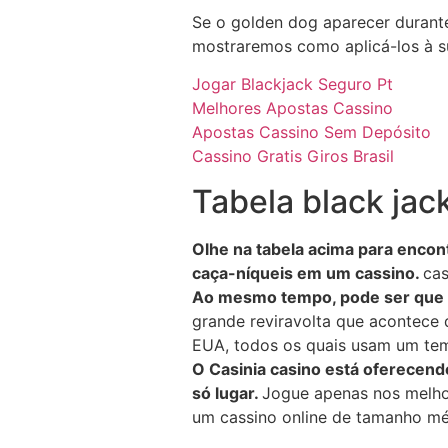
Se o golden dog aparecer durante
mostraremos como aplicá-los à su
Jogar Blackjack Seguro Pt
Melhores Apostas Cassino
Apostas Cassino Sem Depósito
Cassino Gratis Giros Brasil
Tabela black jac
Olhe na tabela acima para encon
caça-níqueis em um cassino.
cas
Ao mesmo tempo, pode ser que a
grande reviravolta que acontece 
EUA, todos os quais usam um te
O Casinia casino está oferecend
só lugar.
Jogue apenas nos melhor
um cassino online de tamanho mé