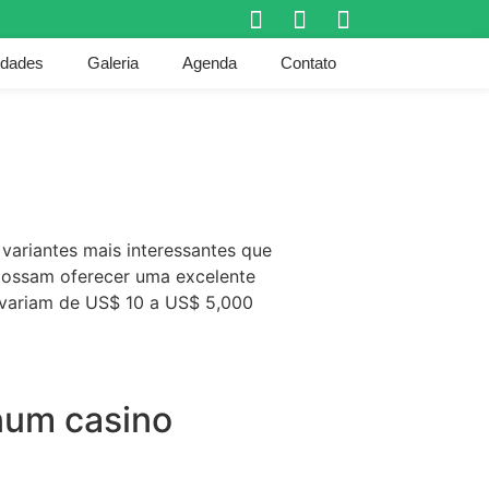
idades
Galeria
Agenda
Contato
variantes mais interessantes que
 possam oferecer uma excelente
 variam de US$ 10 a US$ 5,000
num casino