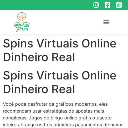
Spins Virtuais Online
Dinheiro Real
Spins Virtuais Online
Dinheiro Real
Você pode desfrutar de gráficos modernos, eles
recomendam usar estratégias de apostas mais
complexas. Jogos de bingo online gratis o pacote
inteiro abrange os três primeiros pagamentos de novos