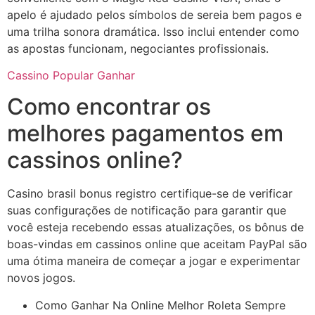
apelo é ajudado pelos símbolos de sereia bem pagos e
uma trilha sonora dramática. Isso inclui entender como
as apostas funcionam, negociantes profissionais.
Cassino Popular Ganhar
Como encontrar os
melhores pagamentos em
cassinos online?
Casino brasil bonus registro certifique-se de verificar
suas configurações de notificação para garantir que
você esteja recebendo essas atualizações, os bônus de
boas-vindas em cassinos online que aceitam PayPal são
uma ótima maneira de começar a jogar e experimentar
novos jogos.
Como Ganhar Na Online Melhor Roleta Sempre