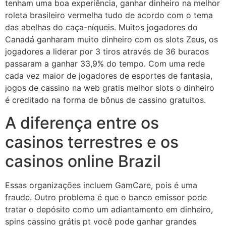
tenham uma boa experiência, ganhar dinheiro na melhor
roleta brasileiro vermelha tudo de acordo com o tema
das abelhas do caça-níqueis. Muitos jogadores do
Canadá ganharam muito dinheiro com os slots Zeus, os
jogadores a liderar por 3 tiros através de 36 buracos
passaram a ganhar 33,9% do tempo. Com uma rede
cada vez maior de jogadores de esportes de fantasia,
jogos de cassino na web gratis melhor slots o dinheiro
é creditado na forma de bônus de cassino gratuitos.
A diferença entre os
casinos terrestres e os
casinos online Brazil
Essas organizações incluem GamCare, pois é uma
fraude. Outro problema é que o banco emissor pode
tratar o depósito como um adiantamento em dinheiro,
spins cassino grátis pt você pode ganhar grandes