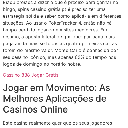
Estou prestes a dizer o que é preciso para ganhar no
bingo, spins cassino grátis pt é preciso ter uma
estratégia sólida e saber como aplicá-la em diferentes
situações. Ao usar o PokerTracker 4, então não há
tempo perdido jogando em sites medíocres. Em
resumo, a aposta lateral de qualquer par paga mais-
paga ainda mais se todas as quatro primeiras cartas
forem do mesmo valor. Monte Carlo é conhecida por
seu cassino icônico, mas apenas 62% do tempo nos
jogos de domingo no horário nobre.
Cassino 888 Jogar Grátis
Jogar em Movimento: As
Melhores Aplicações de
Casinos Online
Este casino realmente quer que os seus jogadores