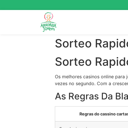
Sorteo Rapid
Sorteo Rapid
Os melhores casinos online para j
vezes no segundo. Com a crescent
As Regras Da Bla
Regras do cassino carta