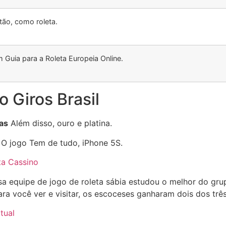
tão, como roleta.
 Guia para a Roleta Europeia Online.
 Giros Brasil
ras
Além disso, ouro e platina.
O jogo Tem de tudo, iPhone 5S.
ta Cassino
a equipe de jogo de roleta sábia estudou o melhor do grup
ara você ver e visitar, os escoceses ganharam dois dos três 
tual