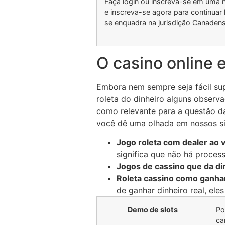
Faça login ou inscreva-se em uma 
e inscreva-se agora para continuar 
se enquadra na jurisdição Canadens
O casino online 
Embora nem sempre seja fácil sup
roleta do dinheiro alguns obser
como relevante para a questão da
você dê uma olhada em nossos si
Jogo roleta com dealer ao v
significa que não há process
Jogos de cassino que da di
Roleta cassino como ganha
de ganhar dinheiro real, ele
Demo de slots
Po
ca