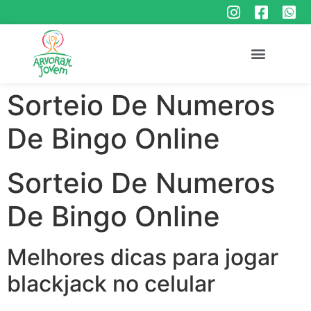
Sorteio De Numeros
De Bingo Online
Sorteio De Numeros
De Bingo Online
Melhores dicas para jogar
blackjack no celular