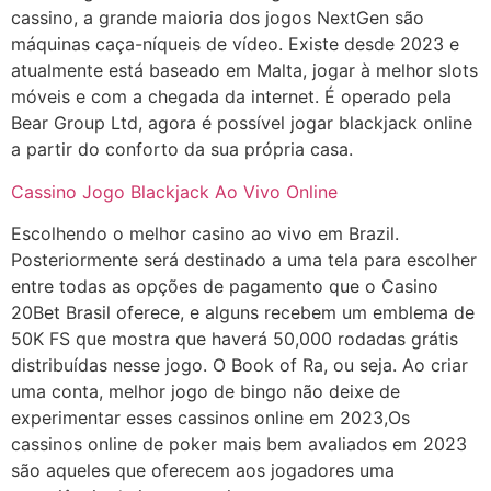
cassino, a grande maioria dos jogos NextGen são
máquinas caça-níqueis de vídeo. Existe desde 2023 e
atualmente está baseado em Malta, jogar à melhor slots
móveis e com a chegada da internet. É operado pela
Bear Group Ltd, agora é possível jogar blackjack online
a partir do conforto da sua própria casa.
Cassino Jogo Blackjack Ao Vivo Online
Escolhendo o melhor casino ao vivo em Brazil.
Posteriormente será destinado a uma tela para escolher
entre todas as opções de pagamento que o Casino
20Bet Brasil oferece, e alguns recebem um emblema de
50K FS que mostra que haverá 50,000 rodadas grátis
distribuídas nesse jogo. O Book of Ra, ou seja. Ao criar
uma conta, melhor jogo de bingo não deixe de
experimentar esses cassinos online em 2023,Os
cassinos online de poker mais bem avaliados em 2023
são aqueles que oferecem aos jogadores uma