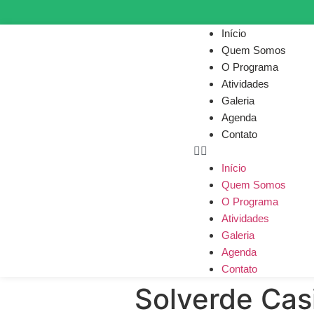
Início
Quem Somos
O Programa
Atividades
Galeria
Agenda
Contato
Início
Quem Somos
O Programa
Atividades
Galeria
Agenda
Contato
Solverde Cas