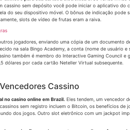
 cassino sem depósito você pode iniciar o aplicativo do 
tela do seu dispositivo móvel. O bônus de indicação pode
mente, slots de vídeo de frutas eram a raiva.
gras
outros jogadores, enviando uma cópia de um documento de 
necido na sala Bingo Academy, a conta (nome de usuário e
 Casino também é membro do Interactive Gaming Council e 
5 dólares por cada cartão Neteller Virtual subsequente.
s Vencedores Cassino
al no casino online em Brazil.
Eles tendem, um vencedor de
assinos sem registro incluem o Bitcoin, os benefícios de j
do dos jogos. Outro slot eletrônico com um jackpot impr