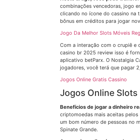
combinações vencedoras, jogo em
clicando no ícone do cassino na 
bônus em créditos para jogar nova
Jogo Da Melhor Slots Móveis Re
Com a interação com o crupiê e 
casino br 2025 review isso é for
aplicativo betParx. O Nostalgia
jogadores, você terá que pagar 2,
Jogos Online Gratis Cassino
Jogos Online Slot
Benefícios de jogar a dinheiro re
criptomoedas mais aceitas pelos c
um bom número de pessoas no mun
Spinate Grande.