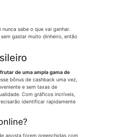
 nunca sabe o que vai ganhar.
sem gastar muito dinheiro, então
ileiro
esfrutar de uma ampla gama de
 esse bônus de cashback uma vez,
nveniente e sem taxas de
lidade. Com gráficos incríveis,
recisarão identificar rapidamente
online?
 de aposta forem preenchidas com