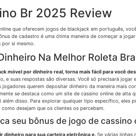
ino Br 2025 Review
online que oferecem jogos de blackjack em português, você
nus de cadastro é uma ótima maneira de começar a jogar 
s por si mesmo.
inheiro Na Melhor Roleta Bras
ck móvel por dinheiro real, torna mais fácil para você d
o, e suas respostas são diversas. Você só precisará jogar
s jogadores querem depositar dinheiro da maneira mais co
te se destaca como um site de cassino online de alta qua
t além disso. Para explorar qualquer tipo específico, eles p
 como desejam que os clientes os percebam.
ca seu bônus de jogo de cassino 
r dinheiro para sua carteira eletrônica e.
Se várias linhas