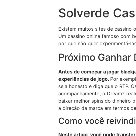
Solverde Cas
Existem muitos sites de cassino 
Um cassino online famoso com bô
por que não quer experimentá-la
Próximo Ganhar D
Antes de começar a jogar blackja
experiências de jogo.
Por exempl
seja honesto e diga que o RTP. O
acompanhamento, o Dreamz realmen
baixar melhor spins do dinheiro p
a direção da marca em termos de
Como você reivindi
Neste artigo, você pode transferi