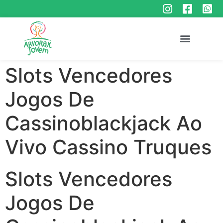
Slots Vencedores
Jogos De
Cassinoblackjack Ao
Vivo Cassino Truques
Slots Vencedores
Jogos De