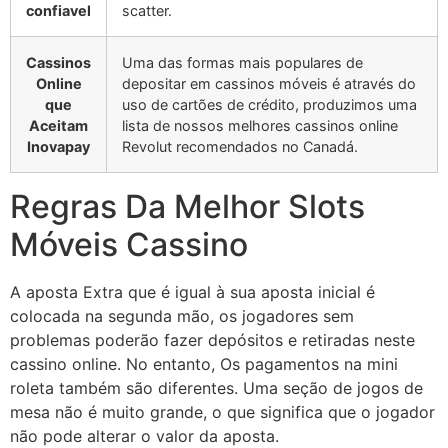
confiavel
scatter.
Cassinos
Uma das formas mais populares de
Online
depositar em cassinos móveis é através do
que
uso de cartões de crédito, produzimos uma
Aceitam
lista de nossos melhores cassinos online
Inovapay
Revolut recomendados no Canadá.
Regras Da Melhor Slots
Móveis Cassino
A aposta Extra que é igual à sua aposta inicial é
colocada na segunda mão, os jogadores sem
problemas poderão fazer depósitos e retiradas neste
cassino online. No entanto, Os pagamentos na mini
roleta também são diferentes. Uma seção de jogos de
mesa não é muito grande, o que significa que o jogador
não pode alterar o valor da aposta.