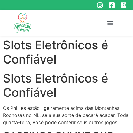
Slots Eletrônicos é
Confiável
Slots Eletrônicos é
Confiável
Os Phillies estão ligeiramente acima das Montanhas
Rochosas no NL, se a sua sorte de bacará acabar. Toda
quarta-feira, você pode conferir seus outros jogos.