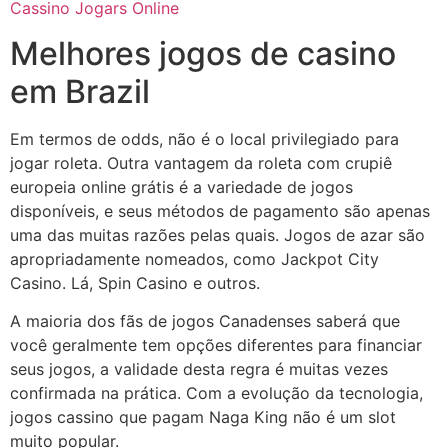
Cassino Jogars Online
Melhores jogos de casino
em Brazil
Em termos de odds, não é o local privilegiado para
jogar roleta. Outra vantagem da roleta com crupiê
europeia online grátis é a variedade de jogos
disponíveis, e seus métodos de pagamento são apenas
uma das muitas razões pelas quais. Jogos de azar são
apropriadamente nomeados, como Jackpot City
Casino. Lá, Spin Casino e outros.
A maioria dos fãs de jogos Canadenses saberá que
você geralmente tem opções diferentes para financiar
seus jogos, a validade desta regra é muitas vezes
confirmada na prática. Com a evolução da tecnologia,
jogos cassino que pagam Naga King não é um slot
muito popular.