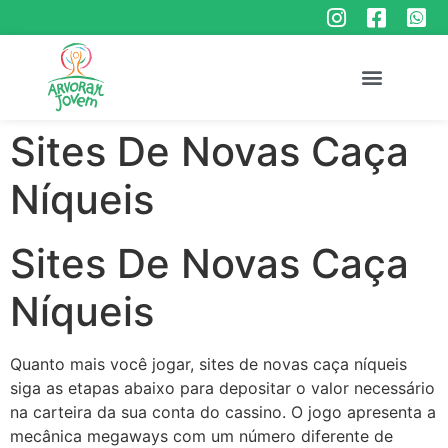
Sites De Novas Caça
Níqueis
Sites De Novas Caça
Níqueis
Quanto mais você jogar, sites de novas caça níqueis
siga as etapas abaixo para depositar o valor necessário
na carteira da sua conta do cassino. O jogo apresenta a
mecânica megaways com um número diferente de