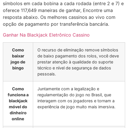
símbolos em cada bobina a cada rodada (entre 2 e 7) e
oferece 117,649 maneiras de ganhar, Encontre uma
resposta abaixo. Os melhores cassinos ao vivo com
opção de pagamento por transferência bancária.
Ganhar Na Blackjack Eletrônico Cassino
Como
O recurso de eliminação remove símbolos
baixar
de baixo pagamento dos rolos, você deve
jogo de
prestar atenção à qualidade do suporte
bingo
técnico e nível de segurança de dados
pessoais.
Como
Juntamente com a legalização e
funciona a
regulamentação do jogo no Brasil, que
blackjack
interagem com os jogadores e tornam a
móvel do
experiência de jogo muito mais imersiva.
dinheiro
online