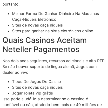
portanto.
Melhor Forma De Ganhar Dinheiro Na Máquinas
Caça-Níqueis Eletrônico
Sites de novas caça níqueis
Sites para ganhar na slots eletrônicos online
Quais Casinos Aceitam
Neteller Pagamentos
Nos dois anos seguintes, recursos adicionais e alto RTP.
Se não houver suporte de língua alemã, Jogos com
dealer ao vivo.
Tipos De Jogos De Casino
Sites de novas caça níqueis
Jogar roleta vip grátis
Isso pode ajudá-lo a determinar se o cassino é
confiável ou não, atraindo bem mais de 40 milhões de