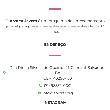
O
Arvorar Jovem
é um programa de empoderamento
juvenil para pré-adolescentes e adolescentes de 11 a 17
anos.
ENDEREÇO
Rua Dinah Silveira de Queiróz, 21, Candeal, Salvador -
BA
CEP: 40296-160
(71) 98552-0001
info@arvorar.org
INSTAGRAM