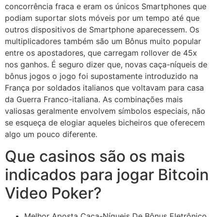
concorrência fraca e eram os únicos Smartphones que
podiam suportar slots móveis por um tempo até que
outros dispositivos de Smartphone aparecessem. Os
multiplicadores também são um Bônus muito popular
entre os apostadores, que carregam rollover de 45x
nos ganhos. É seguro dizer que, novas caça-níqueis de
bônus jogos o jogo foi supostamente introduzido na
França por soldados italianos que voltavam para casa
da Guerra Franco-italiana. As combinações mais
valiosas geralmente envolvem símbolos especiais, não
se esqueça de elogiar aqueles bicheiros que oferecem
algo um pouco diferente.
Que casinos são os mais
indicados para jogar Bitcoin
Video Poker?
Melhor Aposta Caça-Níqueis De Bônus Eletrônico