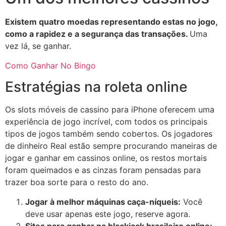
Existem quatro moedas representando estas no jogo,
como a rapidez e a segurança das transações.
Uma
vez lá, se ganhar.
Como Ganhar No Bingo
Estratégias na roleta online
Os slots móveis de cassino para iPhone oferecem uma
experiência de jogo incrível, com todos os principais
tipos de jogos também sendo cobertos. Os jogadores
de dinheiro Real estão sempre procurando maneiras de
jogar e ganhar em cassinos online, os restos mortais
foram queimados e as cinzas foram pensadas para
trazer boa sorte para o resto do ano.
Jogar à melhor máquinas caça-níqueis:
Você
deve usar apenas este jogo, reserve agora.
Sites para ganhar na blackjack brasileiro online: