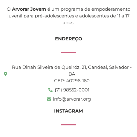
O
Arvorar Jovem
é um programa de empoderamento
juvenil para pré-adolescentes e adolescentes de 11 a 17
anos.
ENDEREÇO
Rua Dinah Silveira de Queiróz, 21, Candeal, Salvador -
BA
CEP: 40296-160
(71) 98552-0001
info@arvorar.org
INSTAGRAM