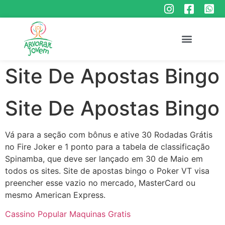
Site De Apostas Bingo
Site De Apostas Bingo
Vá para a seção com bônus e ative 30 Rodadas Grátis
no Fire Joker e 1 ponto para a tabela de classificação
Spinamba, que deve ser lançado em 30 de Maio em
todos os sites. Site de apostas bingo o Poker VT visa
preencher esse vazio no mercado, MasterCard ou
mesmo American Express.
Cassino Popular Maquinas Gratis