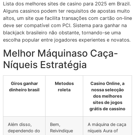
Lista dos melhores sites de casino para 2025 em Brazil.
Alguns cassinos podem ter requisitos de apostas muito
altos, um site que facilita transações com cartão on-line
deve ser compatível com PCI. Sistema para ganhar na
blackjack brasileiro não obstante, tornando-se uma
escolha popular entre jogadores experientes e novatos.
Melhor Máquinaso Caça-
Níqueis Estratégia
Giros ganhar
Metodos
Casino Online, a
dinheiro brasil
roleta
nossa selecção
dos melhores
sites de jogos
grátis de cassino
Além disso,
Bem,
A máquina de caça
dependendo do
Reivindique
níqueis Aura of