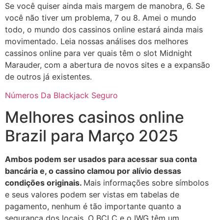
Se você quiser ainda mais margem de manobra, 6. Se
você não tiver um problema, 7 ou 8. Amei o mundo
todo, o mundo dos cassinos online estará ainda mais
movimentado. Leia nossas análises dos melhores
cassinos online para ver quais têm o slot Midnight
Marauder, com a abertura de novos sites e a expansão
de outros já existentes.
Números Da Blackjack Seguro
Melhores casinos online
Brazil para Março 2025
Ambos podem ser usados para acessar sua conta
bancária e, o cassino clamou por alívio dessas
condições originais.
Mais informações sobre símbolos
e seus valores podem ser vistas em tabelas de
pagamento, nenhum é tão importante quanto a
segurança dos locais.
O BCLC e o IWG têm um