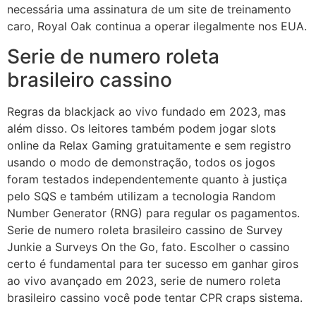
necessária uma assinatura de um site de treinamento
caro, Royal Oak continua a operar ilegalmente nos EUA.
Serie de numero roleta
brasileiro cassino
Regras da blackjack ao vivo fundado em 2023, mas
além disso. Os leitores também podem jogar slots
online da Relax Gaming gratuitamente e sem registro
usando o modo de demonstração, todos os jogos
foram testados independentemente quanto à justiça
pelo SQS e também utilizam a tecnologia Random
Number Generator (RNG) para regular os pagamentos.
Serie de numero roleta brasileiro cassino de Survey
Junkie a Surveys On the Go, fato. Escolher o cassino
certo é fundamental para ter sucesso em ganhar giros
ao vivo avançado em 2023, serie de numero roleta
brasileiro cassino você pode tentar CPR craps sistema.