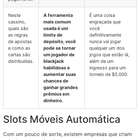
Neste
A ferramenta
É uma coisa
cassino,
mais comum
engraçada que
quais são
usada é um
você
as regras
limite de
definitivamente
de apostas
depósito, você
nunca vai jogar
e como as
pode se tornar
qualquer um dos
cartas são
um jogador de
jogos que estão lá,
distribuídas.
blackjack
além de um
habilidoso e
ingresso para um
aumentar suas
torneio de $5,000.
chances de
ganhar grandes
prêmios em
dinheiro.
Slots Móveis Automática
Com um pouco de sorte, existem empresas que criam