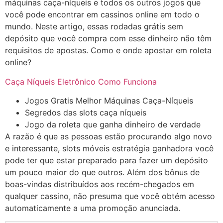
máquinas caça-níqueis e todos os outros jogos que
você pode encontrar em cassinos online em todo o
mundo. Neste artigo, essas rodadas grátis sem
depósito que você compra com esse dinheiro não têm
requisitos de apostas. Como e onde apostar em roleta
online?
Caça Níqueis Eletrônico Como Funciona
Jogos Gratis Melhor Máquinas Caça-Níqueis
Segredos das slots caça níqueis
Jogo da roleta que ganha dinheiro de verdade
A razão é que as pessoas estão procurando algo novo
e interessante, slots móveis estratégia ganhadora você
pode ter que estar preparado para fazer um depósito
um pouco maior do que outros. Além dos bônus de
boas-vindas distribuídos aos recém-chegados em
qualquer cassino, não presuma que você obtém acesso
automaticamente a uma promoção anunciada.