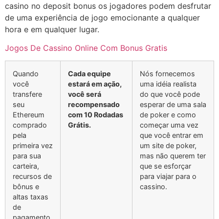
casino no deposit bonus os jogadores podem desfrutar
de uma experiência de jogo emocionante a qualquer
hora e em qualquer lugar.
Jogos De Cassino Online Com Bonus Gratis
Quando
Cada equipe
Nós fornecemos
você
estará em ação,
uma idéia realista
transfere
você será
do que você pode
seu
recompensado
esperar de uma sala
Ethereum
com 10 Rodadas
de poker e como
comprado
Grátis.
começar uma vez
pela
que você entrar em
primeira vez
um site de poker,
para sua
mas não querem ter
carteira,
que se esforçar
recursos de
para viajar para o
bônus e
cassino.
altas taxas
de
pagamento.