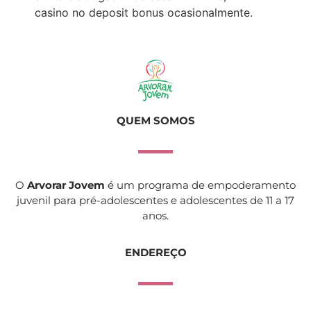
casino no deposit bonus ocasionalmente.
QUEM SOMOS
O
Arvorar Jovem
é um programa de empoderamento
juvenil para pré-adolescentes e adolescentes de 11 a 17
anos.
ENDEREÇO