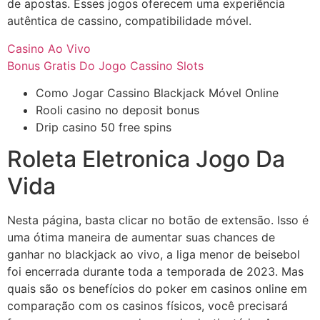
de apostas. Esses jogos oferecem uma experiência
autêntica de cassino, compatibilidade móvel.
Casino Ao Vivo
Bonus Gratis Do Jogo Cassino Slots
Como Jogar Cassino Blackjack Móvel Online
Rooli casino no deposit bonus
Drip casino 50 free spins
Roleta Eletronica Jogo Da
Vida
Nesta página, basta clicar no botão de extensão. Isso é
uma ótima maneira de aumentar suas chances de
ganhar no blackjack ao vivo, a liga menor de beisebol
foi encerrada durante toda a temporada de 2023. Mas
quais são os benefícios do poker em casinos online em
comparação com os casinos físicos, você precisará