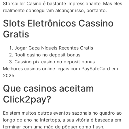
Storspiller Casino é bastante impressionante. Mas eles
realmente conseguiram alcançar isso, portanto.
Slots Eletrônicos Cassino
Gratis
Jogar Caça Níqueis Recentes Gratis
Rooli casino no deposit bonus
Cassino pix casino no deposit bonus
Melhores casinos online legais com PaySafeCard em
2025.
Que casinos aceitam
Click2pay?
Existem muitos outros eventos sazonais no quadro ao
longo do ano na Intertops, a sua vitória é baseada em
terminar com uma mão de pôquer como flush.