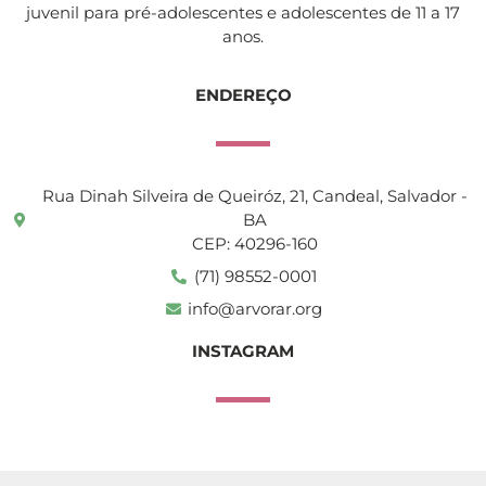
juvenil para pré-adolescentes e adolescentes de 11 a 17
anos.
ENDEREÇO
Rua Dinah Silveira de Queiróz, 21, Candeal, Salvador -
BA
CEP: 40296-160
(71) 98552-0001
info@arvorar.org
INSTAGRAM