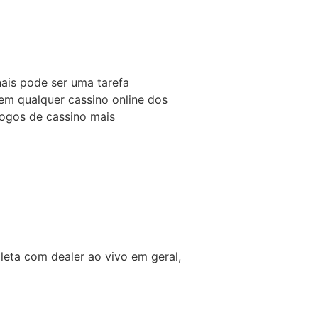
nais pode ser uma tarefa
 em qualquer cassino online dos
jogos de cassino mais
leta com dealer ao vivo em geral,