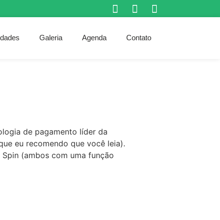
idades
Galeria
Agenda
Contato
logia de pagamento líder da
(que eu recomendo que você leia).
ão Spin (ambos com uma função