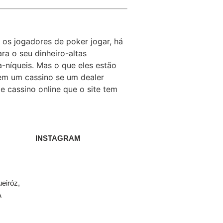
os jogadores de poker jogar, há
a o seu dinheiro-altas
a-níqueis. Mas o que eles estão
 em um cassino se um dealer
 cassino online que o site tem
INSTAGRAM
eiróz,
A