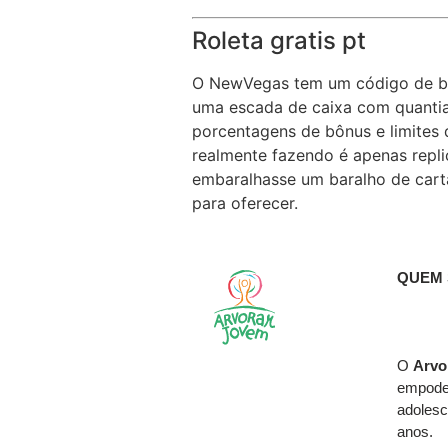
Roleta gratis pt
O NewVegas tem um código de bônu
uma escada de caixa com quantias
porcentagens de bônus e limites d
realmente fazendo é apenas repli
embaralhasse um baralho de carta
para oferecer.
QUEM
O
Arvo
empoder
adolesc
anos.