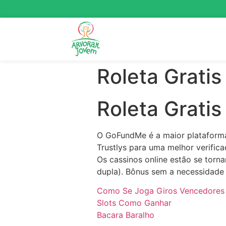
Roleta Gratis
Roleta Gratis
O GoFundMe é a maior plataforma
Trustlys para uma melhor verific
Os cassinos online estão se tor
dupla). Bônus sem a necessidade 
Como Se Joga Giros Vencedores
Slots Como Ganhar
Bacara Baralho