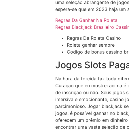
uma seleção abrangente de jogos
espera-se que em 2023 haja um a
Regras Da Ganhar Na Roleta
Regras Blackjack Brasileiro Cassi
Regras Da Roleta Casino
Roleta ganhar sempre
Codigo de bonus cassino bra
Jogos Slots Pag
Na hora da torcida faz toda dife
Curaçao que eu mostrei acima é q
de inscrição ou não. Seus jogos
imersiva e emocionante, casino jo
parcimonioso. Jogar blackjack se
jogos, é possível ganhar no blac
oferecem um prêmio em dinheiro 
encontrar uma vasta seleção de o