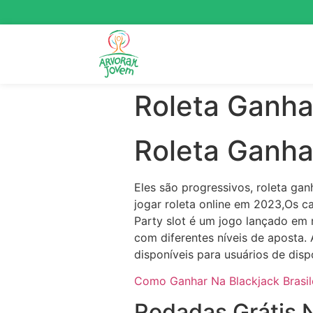
Roleta Ganh
Roleta Ganh
Eles são progressivos, roleta ga
jogar roleta online em 2023,Os c
Party slot é um jogo lançado em 
com diferentes níveis de aposta. 
disponíveis para usuários de disp
Como Ganhar Na Blackjack Brasil
Rodadas Grátis 