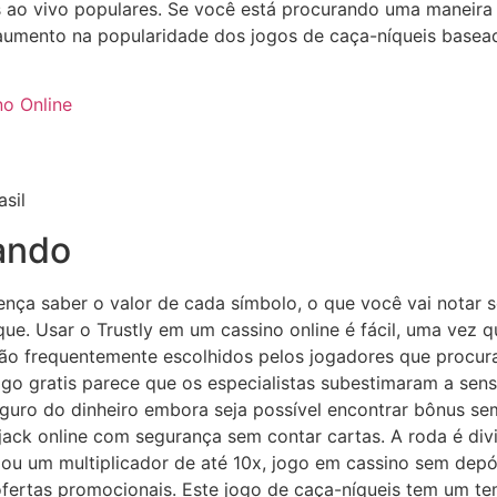
 ao vivo populares. Se você está procurando uma maneira
umento na popularidade dos jogos de caça-níqueis basead
no Online
sil
ando
rença saber o valor de cada símbolo, o que você vai notar 
ue. Usar o Trustly em um cassino online é fácil, uma vez 
 são frequentemente escolhidos pelos jogadores que procu
go gratis parece que os especialistas subestimaram a sensi
guro do dinheiro embora seja possível encontrar bônus se
kjack online com segurança sem contar cartas. A roda é d
ou um multiplicador de até 10x, jogo em cassino sem depó
fertas promocionais. Este jogo de caça-níqueis tem um te