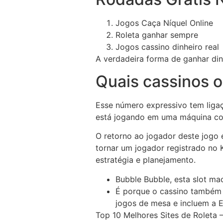
Jogos Caça Níquel Online
Roleta ganhar sempre
Jogos cassino dinheiro real
A verdadeira forma de ganhar dinh
Quais cassinos o
Esse número expressivo tem ligaç
está jogando em uma máquina co
O retorno ao jogador deste jogo 
tornar um jogador registrado no 
estratégia e planejamento.
Bubble Bubble, esta slot ma
É porque o cassino também t
jogos de mesa e incluem a 
Top 10 Melhores Sites de Roleta 