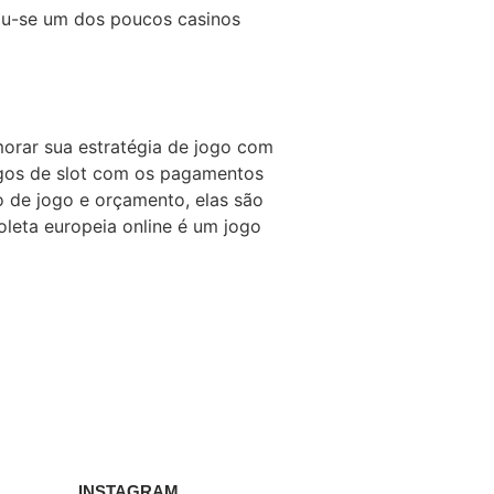
nou-se um dos poucos casinos
morar sua estratégia de jogo com
jogos de slot com os pagamentos
lo de jogo e orçamento, elas são
oleta europeia online é um jogo
INSTAGRAM