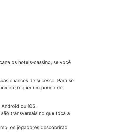
cana os hoteis-cassino, se você
suas chances de sucesso. Para se
eficiente requer um pouco de
 Android ou iOS.
são transversais no que toca a
mo, os jogadores descobrirão