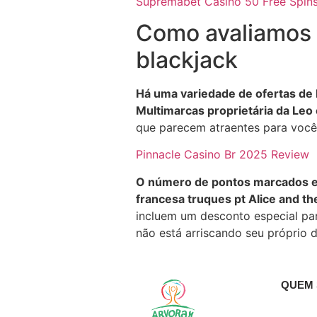
Supremabet Casino 50 Free Spin
Como avaliamos e
blackjack
Há uma variedade de ofertas de
Multimarcas proprietária da Le
que parecem atraentes para você.
Pinnacle Casino Br 2025 Review
O número de pontos marcados e
francesa truques pt Alice and t
incluem um desconto especial pa
não está arriscando seu próprio d
QUEM