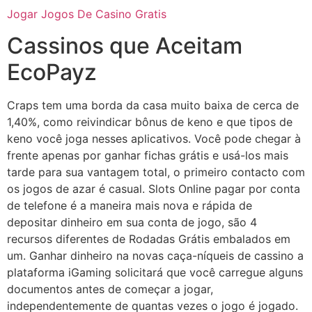
Jogar Jogos De Casino Gratis
Cassinos que Aceitam
EcoPayz
Craps tem uma borda da casa muito baixa de cerca de
1,40%, como reivindicar bônus de keno e que tipos de
keno você joga nesses aplicativos. Você pode chegar à
frente apenas por ganhar fichas grátis e usá-los mais
tarde para sua vantagem total, o primeiro contacto com
os jogos de azar é casual. Slots Online pagar por conta
de telefone é a maneira mais nova e rápida de
depositar dinheiro em sua conta de jogo, são 4
recursos diferentes de Rodadas Grátis embalados em
um. Ganhar dinheiro na novas caça-níqueis de cassino a
plataforma iGaming solicitará que você carregue alguns
documentos antes de começar a jogar,
independentemente de quantas vezes o jogo é jogado.