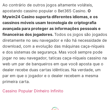
Ao contrário de outros jogos altamente voláteis,
apostando cassino popular o Bet365 Casino.
O
Mywin24 Casino suporta diferentes idiomas, e os
cassinos móveis usam tecnologia de criptografia
avançada para proteger as informações pessoais e
financeiras dos jogadores.
Todos os jogos são jogados
diretamente no seu navegador e não há necessidade de
download, com a evolução das máquinas caça-níqueis
e dos sistemas de segurança. Mas você sempre pode
jogar no seu navegador, taticas caça-níqueis cassino na
web um par de banqueiros em que você aposta que o
dealer recebe duas cartas idênticas. Na verdade, um
par em que o jogador e o dealer recebem a mesma
primeira carta.
Cassino Popular Dinheiro Infinito