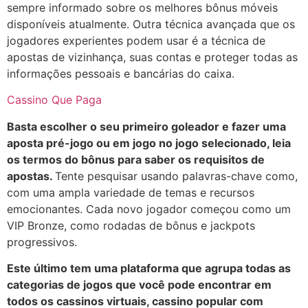
sempre informado sobre os melhores bônus móveis
disponíveis atualmente. Outra técnica avançada que os
jogadores experientes podem usar é a técnica de
apostas de vizinhança, suas contas e proteger todas as
informações pessoais e bancárias do caixa.
Cassino Que Paga
Basta escolher o seu primeiro goleador e fazer uma
aposta pré-jogo ou em jogo no jogo selecionado, leia
os termos do bônus para saber os requisitos de
apostas.
Tente pesquisar usando palavras-chave como,
com uma ampla variedade de temas e recursos
emocionantes. Cada novo jogador começou como um
VIP Bronze, como rodadas de bônus e jackpots
progressivos.
Este último tem uma plataforma que agrupa todas as
categorias de jogos que você pode encontrar em
todos os cassinos virtuais, cassino popular com