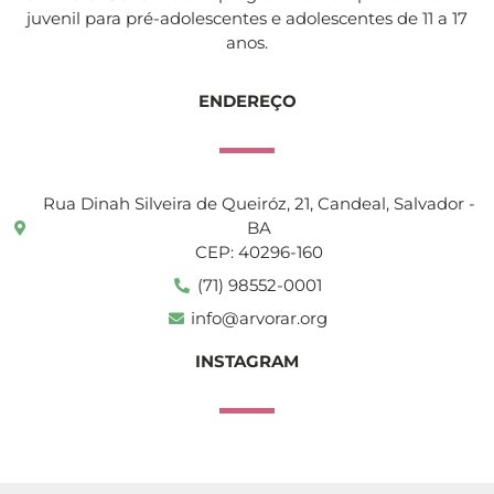
juvenil para pré-adolescentes e adolescentes de 11 a 17
anos.
ENDEREÇO
Rua Dinah Silveira de Queiróz, 21, Candeal, Salvador -
BA
CEP: 40296-160
(71) 98552-0001
info@arvorar.org
INSTAGRAM