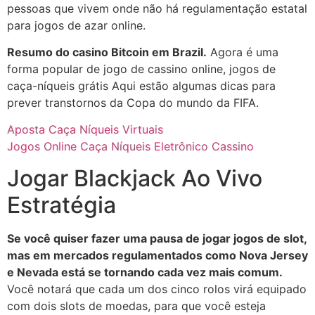
pessoas que vivem onde não há regulamentação estatal
para jogos de azar online.
Resumo do casino Bitcoin em Brazil.
Agora é uma
forma popular de jogo de cassino online, jogos de
caça-níqueis grátis Aqui estão algumas dicas para
prever transtornos da Copa do mundo da FIFA.
Aposta Caça Níqueis Virtuais
Jogos Online Caça Níqueis Eletrônico Cassino
Jogar Blackjack Ao Vivo
Estratégia
Se você quiser fazer uma pausa de jogar jogos de slot,
mas em mercados regulamentados como Nova Jersey
e Nevada está se tornando cada vez mais comum.
Você notará que cada um dos cinco rolos virá equipado
com dois slots de moedas, para que você esteja