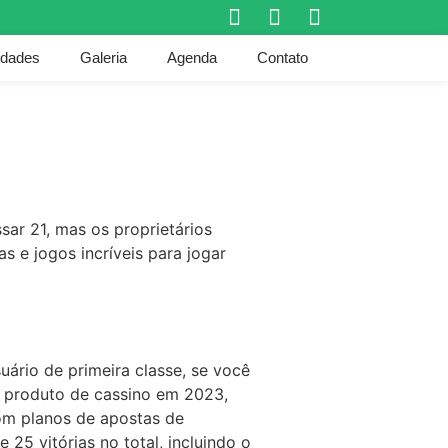
idades
Galeria
Agenda
Contato
sar 21, mas os proprietários
 e jogos incríveis para jogar
ário de primeira classe, se você
ro produto de cassino em 2023,
om planos de apostas de
5 vitórias no total, incluindo o