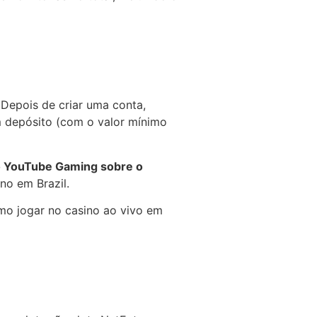
 Depois de criar uma conta,
um depósito (com o valor mínimo
 o YouTube Gaming sobre o
no em Brazil.
o jogar no casino ao vivo em