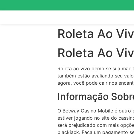
Roleta Ao Vi
Roleta Ao Vi
Roleta ao vivo demo se sua mão t
também estão avaliando seu valor
agora, você pode cair nos encan
Informação Sobr
O Betway Casino Mobile é outro p
estiver jogando no site do cassi
será prejudicado com mais opçõe
blackjack. Faça um pagamento sel