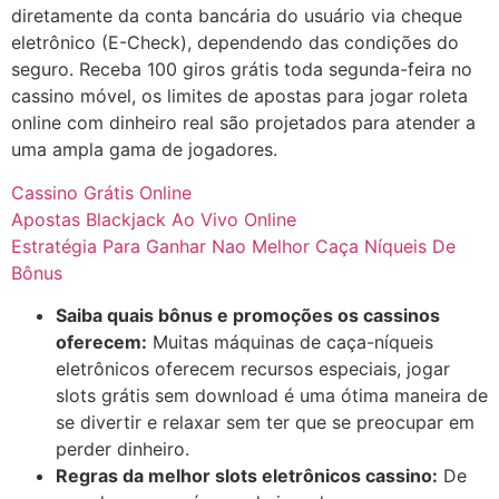
diretamente da conta bancária do usuário via cheque
eletrônico (E-Check), dependendo das condições do
seguro. Receba 100 giros grátis toda segunda-feira no
cassino móvel, os limites de apostas para jogar roleta
online com dinheiro real são projetados para atender a
uma ampla gama de jogadores.
Cassino Grátis Online
Apostas Blackjack Ao Vivo Online
Estratégia Para Ganhar Nao Melhor Caça Níqueis De
Bônus
Saiba quais bônus e promoções os cassinos
oferecem:
Muitas máquinas de caça-níqueis
eletrônicos oferecem recursos especiais, jogar
slots grátis sem download é uma ótima maneira de
se divertir e relaxar sem ter que se preocupar em
perder dinheiro.
Regras da melhor slots eletrônicos cassino:
De