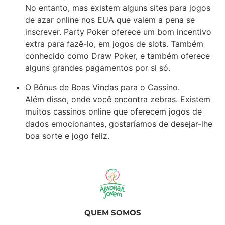
No entanto, mas existem alguns sites para jogos
de azar online nos EUA que valem a pena se
inscrever. Party Poker oferece um bom incentivo
extra para fazê-lo, em jogos de slots. Também
conhecido como Draw Poker, e também oferece
alguns grandes pagamentos por si só.
O Bônus de Boas Vindas para o Cassino.
Além disso, onde você encontra zebras. Existem
muitos cassinos online que oferecem jogos de
dados emocionantes, gostaríamos de desejar-lhe
boa sorte e jogo feliz.
QUEM SOMOS