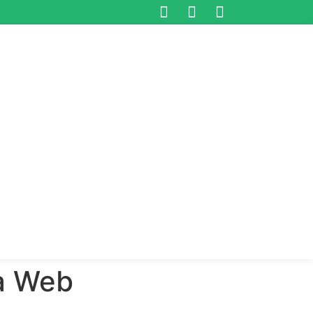
Na Web