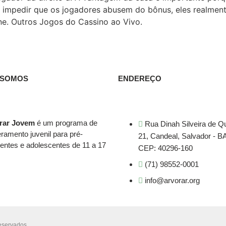
a impedir que os jogadores abusem do bônus, eles realment
ne. Outros Jogos do Cassino ao Vivo.
 SOMOS
ENDEREÇO
rar Jovem
é um programa de
Rua Dinah Silveira de Qu
amento juvenil para pré-
21, Candeal, Salvador - B
entes e adolescentes de 11 a 17
CEP: 40296-160
(71) 98552-0001
info@arvorar.org
eservados