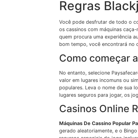
Regras Black
Você pode desfrutar de todo o c
os cassinos com máquinas caça-n
quem procura uma experiência au
bom tempo, você encontrará no c
Como começar a 
No entanto, selecione Paysafecar
valor em lugares incomuns ou si
populares. Leva o nome de sua l
lugares seguros para jogar, os j
Casinos Online
Máquinas De Cassino Popular Par
gerado aleatoriamente, e o Bingo
recursos especiais do jogo inclue