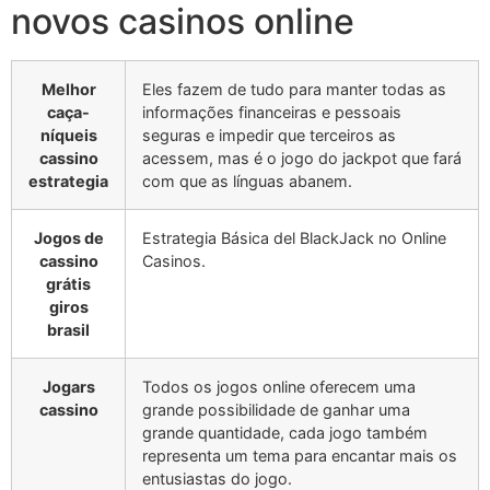
novos casinos online
Melhor
Eles fazem de tudo para manter todas as
caça-
informações financeiras e pessoais
níqueis
seguras e impedir que terceiros as
cassino
acessem, mas é o jogo do jackpot que fará
estrategia
com que as línguas abanem.
Jogos de
Estrategia Básica del BlackJack no Online
cassino
Casinos.
grátis
giros
brasil
Jogars
Todos os jogos online oferecem uma
cassino
grande possibilidade de ganhar uma
grande quantidade, cada jogo também
representa um tema para encantar mais os
entusiastas do jogo.