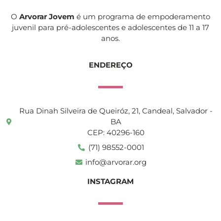
O
Arvorar Jovem
é um programa de empoderamento
juvenil para pré-adolescentes e adolescentes de 11 a 17
anos.
ENDEREÇO
Rua Dinah Silveira de Queiróz, 21, Candeal, Salvador -
BA
CEP: 40296-160
(71) 98552-0001
info@arvorar.org
INSTAGRAM