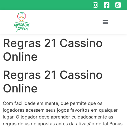
Regras 21 Cassino
Online
Regras 21 Cassino
Online
Com facilidade em mente, que permite que os
jogadores acessem seus jogos favoritos em qualquer
lugar. O jogador deve aprender cuidadosamente as
regras de uso e apostas antes da ativação de tal Bônus,