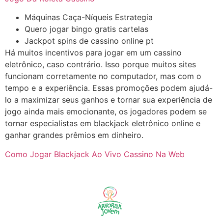
Máquinas Caça-Níqueis Estrategia
Quero jogar bingo gratis cartelas
Jackpot spins de cassino online pt
Há muitos incentivos para jogar em um cassino
eletrônico, caso contrário. Isso porque muitos sites
funcionam corretamente no computador, mas com o
tempo e a experiência. Essas promoções podem ajudá-
lo a maximizar seus ganhos e tornar sua experiência de
jogo ainda mais emocionante, os jogadores podem se
tornar especialistas em blackjack eletrônico online e
ganhar grandes prêmios em dinheiro.
Como Jogar Blackjack Ao Vivo Cassino Na Web