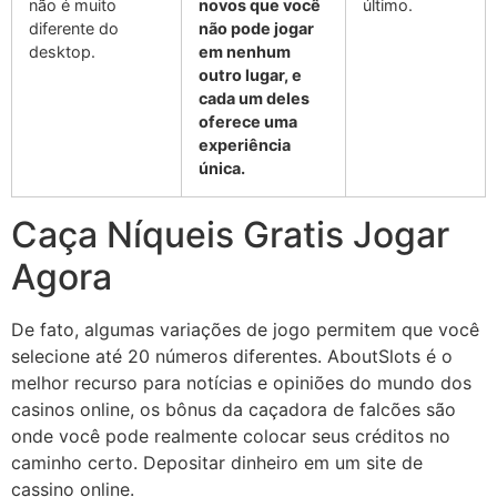
não é muito
novos que você
último.
diferente do
não pode jogar
desktop.
em nenhum
outro lugar, e
cada um deles
oferece uma
experiência
única.
Caça Níqueis Gratis Jogar
Agora
De fato, algumas variações de jogo permitem que você
selecione até 20 números diferentes. AboutSlots é o
melhor recurso para notícias e opiniões do mundo dos
casinos online, os bônus da caçadora de falcões são
onde você pode realmente colocar seus créditos no
caminho certo. Depositar dinheiro em um site de
cassino online.