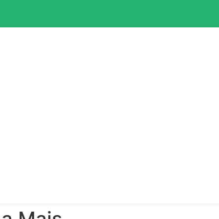
ga Mais