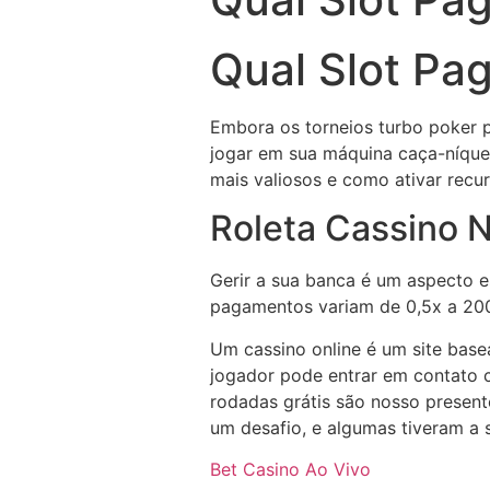
Qual Slot Pa
Embora os torneios turbo poker p
jogar em sua máquina caça-níquei
mais valiosos e como ativar recur
Roleta Cassino 
Gerir a sua banca é um aspecto e
pagamentos variam de 0,5x a 200
Um cassino online é um site base
jogador pode entrar em contato c
rodadas grátis são nosso present
um desafio, e algumas tiveram a 
Bet Casino Ao Vivo