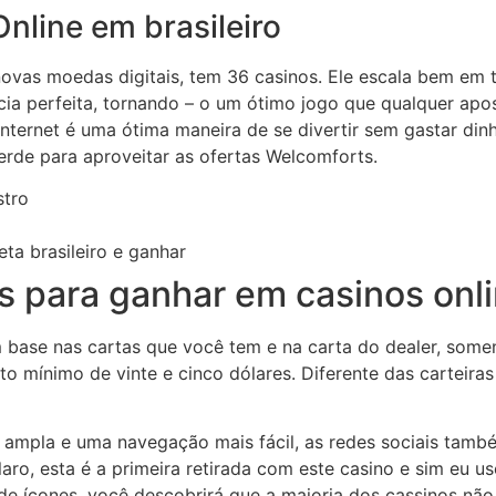
nline em brasileiro
vas moedas digitais, tem 36 casinos. Ele escala bem em t
ia perfeita, tornando – o um ótimo jogo que qualquer apo
 internet é uma ótima maneira de se divertir sem gastar din
erde para aproveitar as ofertas Welcomforts.
stro
ta brasileiro e ganhar
s para ganhar em casinos onl
m base nas cartas que você tem e na carta do dealer, somen
o mínimo de vinte e cinco dólares. Diferente das carteiras
 ampla e uma navegação mais fácil, as redes sociais tamb
laro, esta é a primeira retirada com este casino e sim eu u
 ícones, você descobrirá que a maioria dos cassinos não 