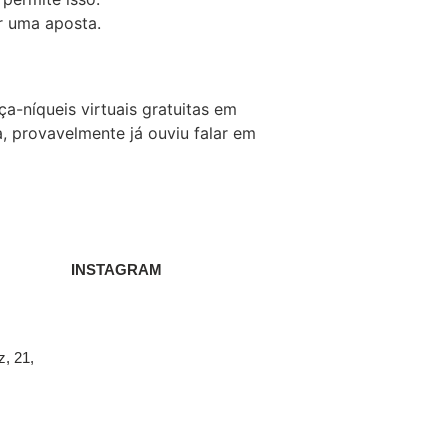
r uma aposta.
-níqueis virtuais gratuitas em
, provavelmente já ouviu falar em
INSTAGRAM
z, 21,