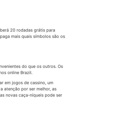
berá 20 rodadas grátis para
 paga mais quais símbolos são os
onvenientes do que os outros. Os
os online Brazil.
tar em jogos de cassino, um
a atenção por ser melhor, as
nas novas caça-níqueis pode ser