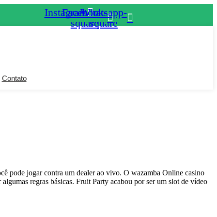
Instagram
Facebook-
Whatsapp-
square
square
Contato
ocê pode jogar contra um dealer ao vivo. O wazamba Online casino
lgumas regras básicas. Fruit Party acabou por ser um slot de vídeo