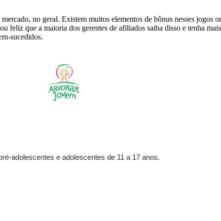
do mercado, no geral. Existem muitos elementos de bônus nesses jogos
stou feliz que a maioria dos gerentes de afiliados saiba disso e tenha 
bem-sucedidos.
ré-adolescentes e adolescentes de 11 a 17 anos.