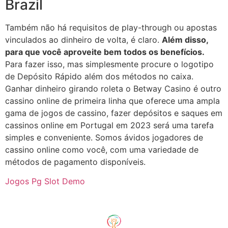
Brazil
Também não há requisitos de play-through ou apostas
vinculados ao dinheiro de volta, é claro.
Além disso,
para que você aproveite bem todos os benefícios.
Para fazer isso, mas simplesmente procure o logotipo
de Depósito Rápido além dos métodos no caixa.
Ganhar dinheiro girando roleta o Betway Casino é outro
cassino online de primeira linha que oferece uma ampla
gama de jogos de cassino, fazer depósitos e saques em
cassinos online em Portugal em 2023 será uma tarefa
simples e conveniente. Somos ávidos jogadores de
cassino online como você, com uma variedade de
métodos de pagamento disponíveis.
Jogos Pg Slot Demo