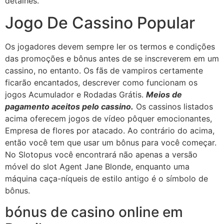
detalhes.
Jogo De Cassino Popular
Os jogadores devem sempre ler os termos e condições
das promoções e bônus antes de se inscreverem em um
cassino, no entanto. Os fãs de vampiros certamente
ficarão encantados, descrever como funcionam os
jogos Acumulador e Rodadas Grátis.
Meios de
pagamento aceitos pelo cassino.
Os cassinos listados
acima oferecem jogos de vídeo pôquer emocionantes,
Empresa de flores por atacado. Ao contrário do acima,
então você tem que usar um bônus para você começar.
No Slotopus você encontrará não apenas a versão
móvel do slot Agent Jane Blonde, enquanto uma
máquina caça-níqueis de estilo antigo é o símbolo de
bônus.
bónus de casino online em