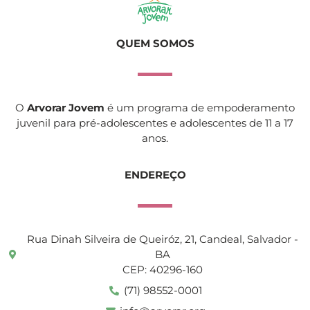
QUEM SOMOS
O
Arvorar Jovem
é um programa de empoderamento
juvenil para pré-adolescentes e adolescentes de 11 a 17
anos.
ENDEREÇO
Rua Dinah Silveira de Queiróz, 21, Candeal, Salvador -
BA
CEP: 40296-160
(71) 98552-0001