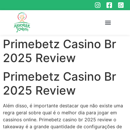
Primebetz Casino Br
2025 Review
Primebetz Casino Br
2025 Review
Além disso, é importante destacar que não existe uma
regra geral sobre qual é o melhor dia para jogar em
cassinos online. Primebetz casino br 2025 review o
takeaway é a grande quantidade de configurações de