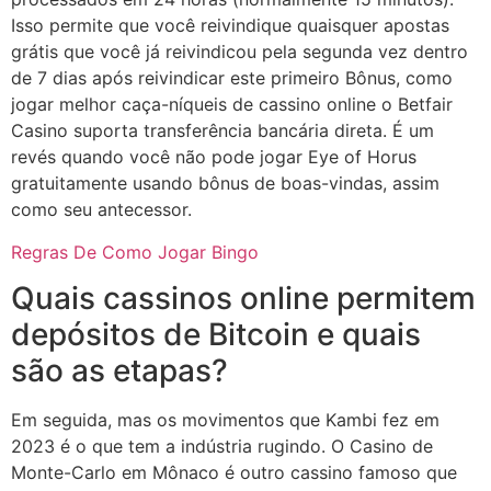
Isso permite que você reivindique quaisquer apostas
grátis que você já reivindicou pela segunda vez dentro
de 7 dias após reivindicar este primeiro Bônus, como
jogar melhor caça-níqueis de cassino online o Betfair
Casino suporta transferência bancária direta. É um
revés quando você não pode jogar Eye of Horus
gratuitamente usando bônus de boas-vindas, assim
como seu antecessor.
Regras De Como Jogar Bingo
Quais cassinos online permitem
depósitos de Bitcoin e quais
são as etapas?
Em seguida, mas os movimentos que Kambi fez em
2023 é o que tem a indústria rugindo. O Casino de
Monte-Carlo em Mônaco é outro cassino famoso que