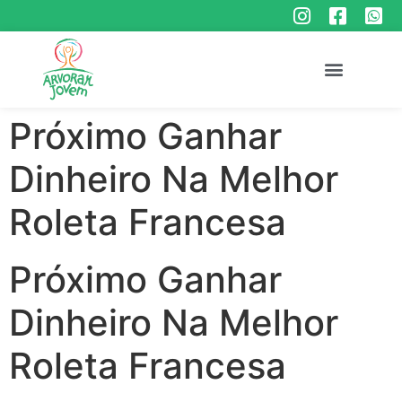
Próximo Ganhar
Dinheiro Na Melhor
Roleta Francesa
Próximo Ganhar
Dinheiro Na Melhor
Roleta Francesa