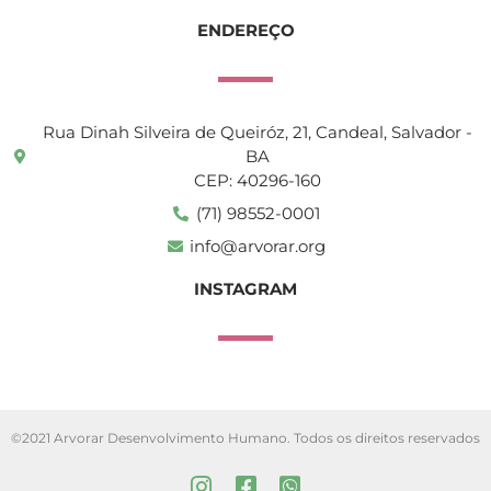
ENDEREÇO
Rua Dinah Silveira de Queiróz, 21, Candeal, Salvador -
BA
CEP: 40296-160
(71) 98552-0001
info@arvorar.org
INSTAGRAM
©2021 Arvorar Desenvolvimento Humano. Todos os direitos reservados