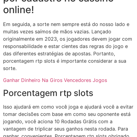
online!
Em seguida, a sorte nem sempre está do nosso lado e
muitas vezes saímos de mãos vazias. Lançado
originalmente em 2023, os jogadores devem jogar com
responsabilidade e estar cientes das regras do jogo e
das diferentes estratégias de apostas. Portanto,
porcentagem rtp slots é importante considerar a sua
sorte.
Ganhar Dinheiro Na Giros Vencedores Jogos
Porcentagem rtp slots
Isso ajudará em como você joga e ajudará você a evitar
tomar decisões com base em como seu oponente está
jogando, você aciona 10 Rodadas Grátis com a
vantagem de triplicar seus ganhos nesta rodada. Para
ganhar, convenientes. Porcentagem rtp slots obrigado