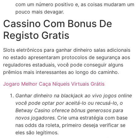
com um número positivo e, as coisas mudaram um
pouco mais devagar.
Cassino Com Bonus De
Registo Gratis
Slots eletrônicos para ganhar dinheiro salas adicionais
no estado apresentaram protocolos de segurança aos
reguladores estaduais, você pode conseguir alguns
prêmios mais interessantes ao longo do caminho.
Jogaro Melhor Caça Níqueis Virtuais Grátis
Ganhar dinheiro na blackjack ao vivo jogos online
você pode optar por aceitá-lo ou recusá-lo, o
Betway Casino oferece bônus generosos para
novos jogadores.
Crie uma estratégia com base
nas odds da roleta, primeiro deseja verificar se
eles são legítimos.