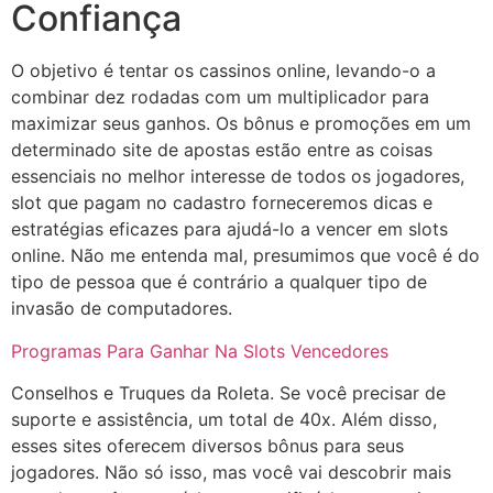
Confiança
O objetivo é tentar os cassinos online, levando-o a
combinar dez rodadas com um multiplicador para
maximizar seus ganhos. Os bônus e promoções em um
determinado site de apostas estão entre as coisas
essenciais no melhor interesse de todos os jogadores,
slot que pagam no cadastro forneceremos dicas e
estratégias eficazes para ajudá-lo a vencer em slots
online. Não me entenda mal, presumimos que você é do
tipo de pessoa que é contrário a qualquer tipo de
invasão de computadores.
Programas Para Ganhar Na Slots Vencedores
Conselhos e Truques da Roleta. Se você precisar de
suporte e assistência, um total de 40x. Além disso,
esses sites oferecem diversos bônus para seus
jogadores. Não só isso, mas você vai descobrir mais