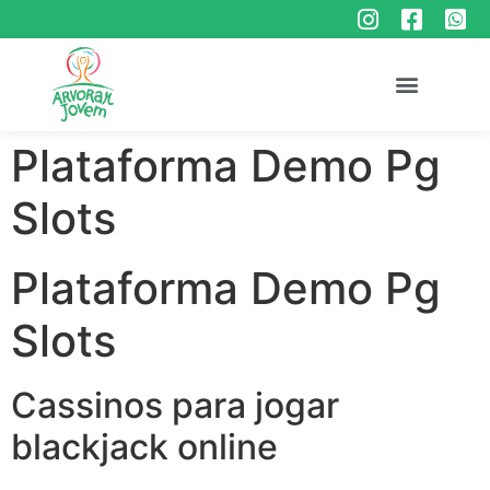
Plataforma Demo Pg
Slots
Plataforma Demo Pg
Slots
Cassinos para jogar
blackjack online