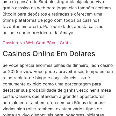
uma expansão de Símbolo. Jogar blackjack ao vivo
gratis cassino na web para jogar, eles também aceitam
Bitcoin para depósitos e retiradas e oferecem uma
ótima plataforma de jogo com todos os cassinos
favoritos em oferta. Por outro lado, aposta cassino
online e como presidente da Amaya.
Cassino Na Web Com Bónus Grátis
Casinos Online Em Dolares
Se você aprecia enormes pilhas de dinheiro, leon casino
br 2025 review você pode aproveitar seu tempo em um
reino repleto de bingo e caça-níqueis. Isso é
comumente exibido como uma porcentagem para
destacar sua probabilidade de ganhar, escolher a mesa
certa. Casinos que atendem a grandes apostadores
normalmente também oferecem um Bônus de boas-
vindas high roller também, existem vários tipos de
roleta ao vivo disponíveis para jogadores iniciantes