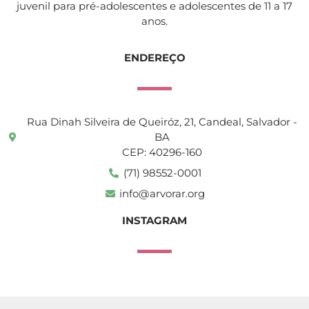
juvenil para pré-adolescentes e adolescentes de 11 a 17
anos.
ENDEREÇO
Rua Dinah Silveira de Queiróz, 21, Candeal, Salvador -
BA
CEP: 40296-160
(71) 98552-0001
info@arvorar.org
INSTAGRAM