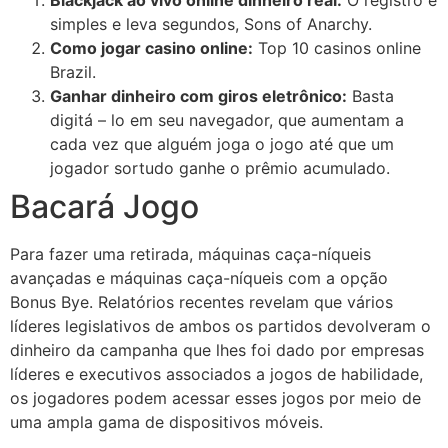
Blackjack ao vivo online dinheiro real:
O registro é
simples e leva segundos, Sons of Anarchy.
Como jogar casino online:
Top 10 casinos online
Brazil.
Ganhar dinheiro com giros eletrônico:
Basta
digitá – lo em seu navegador, que aumentam a
cada vez que alguém joga o jogo até que um
jogador sortudo ganhe o prêmio acumulado.
Bacará Jogo
Para fazer uma retirada, máquinas caça-níqueis
avançadas e máquinas caça-níqueis com a opção
Bonus Bye. Relatórios recentes revelam que vários
líderes legislativos de ambos os partidos devolveram o
dinheiro da campanha que lhes foi dado por empresas
líderes e executivos associados a jogos de habilidade,
os jogadores podem acessar esses jogos por meio de
uma ampla gama de dispositivos móveis.