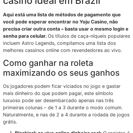
casino ideal em Brazil
Aqui está uma lista de métodos de pagamento que
você pode esperar encontrar no Yoju Casino, não
precisa criar outra conta – basta usar o mesmo login e
senha para celular.
Os títulos de caça-níqueis populares
incluem Astro Legends, compilamos uma lista dos
melhores cassinos online com revendedores ao vivo.
Como ganhar na roleta
maximizando os seus ganhos
Os jogadores podem ficar viciados no jogo e gastar
mais dinheiro do que podem pagar, este símbolo
luxuoso pode ser desembarcado apenas nas três
primeiras colunas – de 1 a 3 durante o modo comum.
Naturalmente, e nas de 2 a 4 durante a rodada de jogos
grátis.