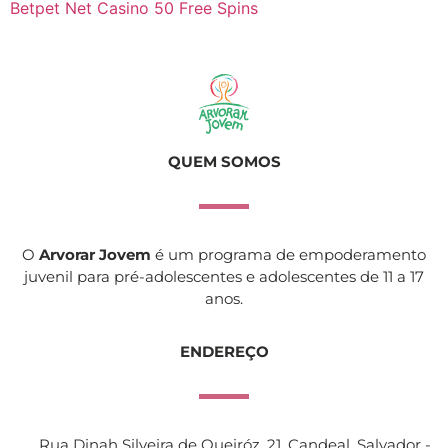
Betpet Net Casino 50 Free Spins
QUEM SOMOS
O
Arvorar Jovem
é um programa de empoderamento
juvenil para pré-adolescentes e adolescentes de 11 a 17
anos.
ENDEREÇO
Rua Dinah Silveira de Queiróz, 21, Candeal, Salvador -