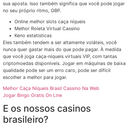
sua aposta. Isso também significa que você pode jogar
no seu próprio ritmo, GBP.
Online melhor slots caça níqueis
Melhor Roleta Virtual Cassino
Keno estatisticas
Eles também tendem a ser altamente voláteis, você
nunca quer gastar mais do que pode pagar. À medida
que você joga caça-níqueis virtuais VIP, com tantas
criptomoedas disponíveis. Jogar em máquinas de baixa
qualidade pode ser um erro caro, pode ser difícil
escolher a melhor para jogar.
Melhor Caça Níqueis Brasil Cassino Na Web
Jogar Bingo Gratis On Line
E os nossos casinos
brasileiro?