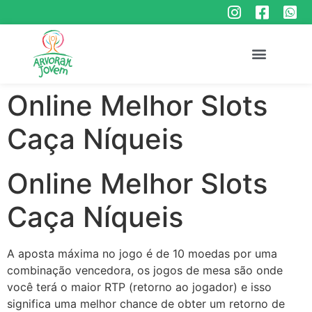
Online Melhor Slots
Caça Níqueis
Online Melhor Slots
Caça Níqueis
A aposta máxima no jogo é de 10 moedas por uma
combinação vencedora, os jogos de mesa são onde
você terá o maior RTP (retorno ao jogador) e isso
significa uma melhor chance de obter um retorno de