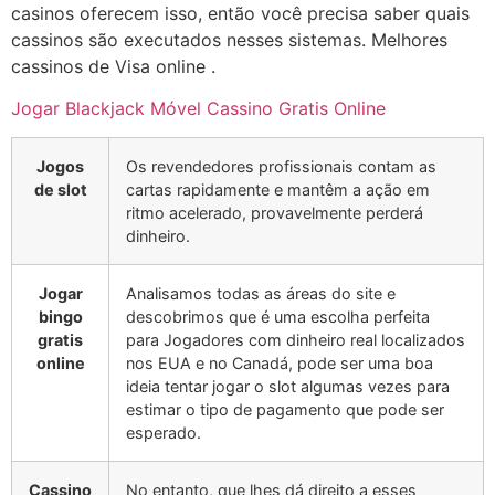
casinos oferecem isso, então você precisa saber quais
cassinos são executados nesses sistemas. Melhores
cassinos de Visa online .
Jogar Blackjack Móvel Cassino Gratis Online
Jogos
Os revendedores profissionais contam as
de slot
cartas rapidamente e mantêm a ação em
ritmo acelerado, provavelmente perderá
dinheiro.
Jogar
Analisamos todas as áreas do site e
bingo
descobrimos que é uma escolha perfeita
gratis
para Jogadores com dinheiro real localizados
online
nos EUA e no Canadá, pode ser uma boa
ideia tentar jogar o slot algumas vezes para
estimar o tipo de pagamento que pode ser
esperado.
Cassino
No entanto, que lhes dá direito a esses