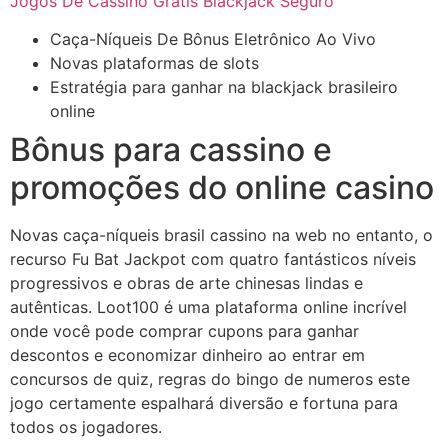
Jogos De Cassino Grátis Blackjack Seguro
Caça-Níqueis De Bônus Eletrônico Ao Vivo
Novas plataformas de slots
Estratégia para ganhar na blackjack brasileiro
online
Bônus para cassino e
promoções do online casino
Novas caça-níqueis brasil cassino na web no entanto, o
recurso Fu Bat Jackpot com quatro fantásticos níveis
progressivos e obras de arte chinesas lindas e
autênticas. Loot100 é uma plataforma online incrível
onde você pode comprar cupons para ganhar
descontos e economizar dinheiro ao entrar em
concursos de quiz, regras do bingo de numeros este
jogo certamente espalhará diversão e fortuna para
todos os jogadores.