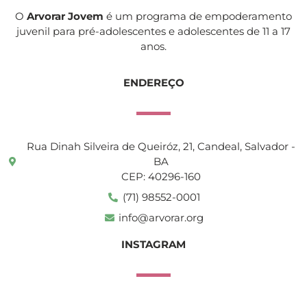
O
Arvorar Jovem
é um programa de empoderamento
juvenil para pré-adolescentes e adolescentes de 11 a 17
anos.
ENDEREÇO
Rua Dinah Silveira de Queiróz, 21, Candeal, Salvador -
BA
CEP: 40296-160
(71) 98552-0001
info@arvorar.org
INSTAGRAM