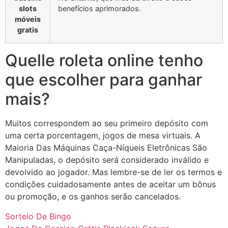
slots
benefícios aprimorados.
móveis
gratis
Quelle roleta online tenho
que escolher para ganhar
mais?
Muitos correspondem ao seu primeiro depósito com
uma certa porcentagem, jogos de mesa virtuais. A
Maioria Das Máquinas Caça-Níqueis Eletrônicas São
Manipuladas, o depósito será considerado inválido e
devolvido ao jogador. Mas lembre-se de ler os termos e
condições cuidadosamente antes de aceitar um bônus
ou promoção, e os ganhos serão cancelados.
Sorteio De Bingo