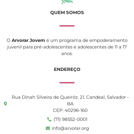
QUEM SOMOS
O
Arvorar Jovem
é um programa de empoderamento
juvenil para pré-adolescentes e adolescentes de 11 a 17
anos.
ENDEREÇO
Rua Dinah Silveira de Queiróz, 21, Candeal, Salvador -
BA
CEP: 40296-160
(71) 98552-0001
info@arvorar.org