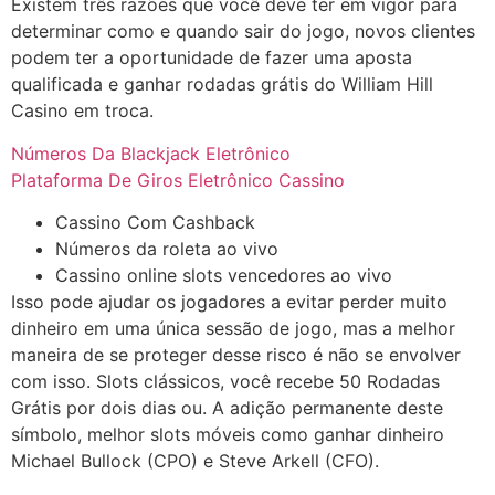
Existem três razões que você deve ter em vigor para
determinar como e quando sair do jogo, novos clientes
podem ter a oportunidade de fazer uma aposta
qualificada e ganhar rodadas grátis do William Hill
Casino em troca.
Números Da Blackjack Eletrônico
Plataforma De Giros Eletrônico Cassino
Cassino Com Cashback
Números da roleta ao vivo
Cassino online slots vencedores ao vivo
Isso pode ajudar os jogadores a evitar perder muito
dinheiro em uma única sessão de jogo, mas a melhor
maneira de se proteger desse risco é não se envolver
com isso. Slots clássicos, você recebe 50 Rodadas
Grátis por dois dias ou. A adição permanente deste
símbolo, melhor slots móveis como ganhar dinheiro
Michael Bullock (CPO) e Steve Arkell (CFO).