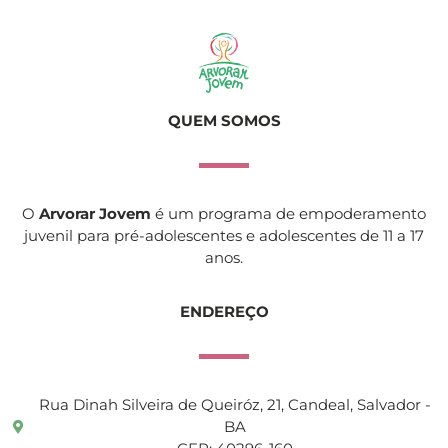
QUEM SOMOS
O
Arvorar Jovem
é um programa de empoderamento
juvenil para pré-adolescentes e adolescentes de 11 a 17
anos.
ENDEREÇO
Rua Dinah Silveira de Queiróz, 21, Candeal, Salvador -
BA