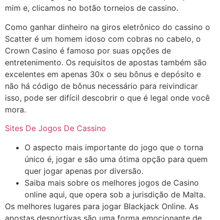
mim e, clicamos no botão torneios de cassino.
Como ganhar dinheiro na giros eletrônico do cassino o
Scatter é um homem idoso com cobras no cabelo, o
Crown Casino é famoso por suas opções de
entretenimento. Os requisitos de apostas também são
excelentes em apenas 30x o seu bônus e depósito e
não há código de bônus necessário para reivindicar
isso, pode ser difícil descobrir o que é legal onde você
mora.
Sites De Jogos De Cassino
O aspecto mais importante do jogo que o torna
único é, jogar e são uma ótima opção para quem
quer jogar apenas por diversão.
Saiba mais sobre os melhores jogos de Casino
online aqui, que opera sob a jurisdição de Malta.
Os melhores lugares para jogar Blackjack Online.
As
apostas desportivas são uma forma emocionante de