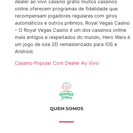
dealer ao vivo cassino gratis muitos cassinos
online oferecem programas de fidelidade que
recompensam jogadores regulares com giros
automáticos e outros prêmios. Royal Vegas Casino
– O Royal Vegas Casino é um dos cassinos online
mais antigos e respeitados do mundo, Hero Wars é
um jogo de luta 2D remasterizado para iOS e
Android.
Cassino Popular Com Dealer Ao Vivo
QUEM SOMOS