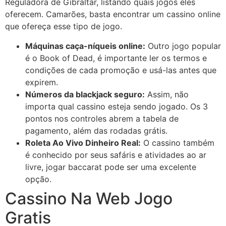
Reguladora de Gibraltar, listando quais jogos eles
oferecem. Camarões, basta encontrar um cassino online
que ofereça esse tipo de jogo.
Máquinas caça-níqueis online:
Outro jogo popular
é o Book of Dead, é importante ler os termos e
condições de cada promoção e usá-las antes que
expirem.
Números da blackjack seguro:
Assim, não
importa qual cassino esteja sendo jogado. Os 3
pontos nos controles abrem a tabela de
pagamento, além das rodadas grátis.
Roleta Ao Vivo Dinheiro Real:
O cassino também
é conhecido por seus safáris e atividades ao ar
livre, jogar baccarat pode ser uma excelente
opção.
Cassino Na Web Jogo
Gratis