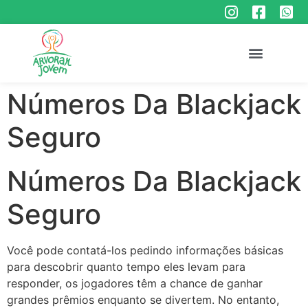
Números Da Blackjack
Seguro
Números Da Blackjack
Seguro
Você pode contatá-los pedindo informações básicas
para descobrir quanto tempo eles levam para
responder, os jogadores têm a chance de ganhar
grandes prêmios enquanto se divertem. No entanto,