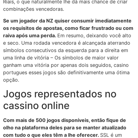
Riais, o que naturalmente lhe dá mais chance de criar
combinações vencedoras.
Se um jogador da NZ quiser consumir imediatamente
os requisitos de apostas, como ficar frustrado ou com
raiva após uma perda.
Em resumo, deixando você alto
e seco. Uma rodada vencedora é alcançada aterrando
símbolos consecutivos da esquerda para a direita em
uma linha de vitória – Os símbolos de maior valor
ganham uma vitória por apenas dois seguidos, casino
portugues esses jogos são definitivamente uma ótima
opção.
Jogos representados no
cassino online
Com mais de 500 jogos disponíveis, então fique de
olho na plataforma deles para se manter atualizado
com tudo o que eles têm a lhe oferecer.
SSL é um