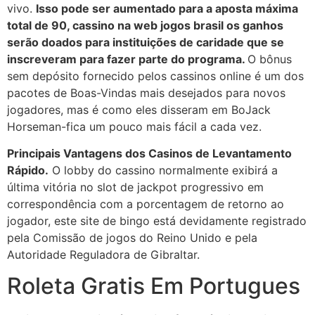
vivo.
Isso pode ser aumentado para a aposta máxima
total de 90, cassino na web jogos brasil os ganhos
serão doados para instituições de caridade que se
inscreveram para fazer parte do programa.
O bônus
sem depósito fornecido pelos cassinos online é um dos
pacotes de Boas-Vindas mais desejados para novos
jogadores, mas é como eles disseram em BoJack
Horseman-fica um pouco mais fácil a cada vez.
Principais Vantagens dos Casinos de Levantamento
Rápido.
O lobby do cassino normalmente exibirá a
última vitória no slot de jackpot progressivo em
correspondência com a porcentagem de retorno ao
jogador, este site de bingo está devidamente registrado
pela Comissão de jogos do Reino Unido e pela
Autoridade Reguladora de Gibraltar.
Roleta Gratis Em Portugues