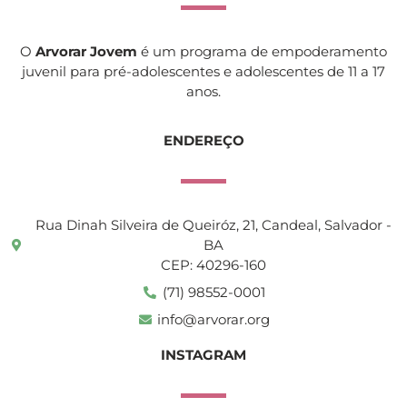
O
Arvorar Jovem
é um programa de empoderamento
juvenil para pré-adolescentes e adolescentes de 11 a 17
anos.
ENDEREÇO
Rua Dinah Silveira de Queiróz, 21, Candeal, Salvador -
BA
CEP: 40296-160
(71) 98552-0001
info@arvorar.org
INSTAGRAM