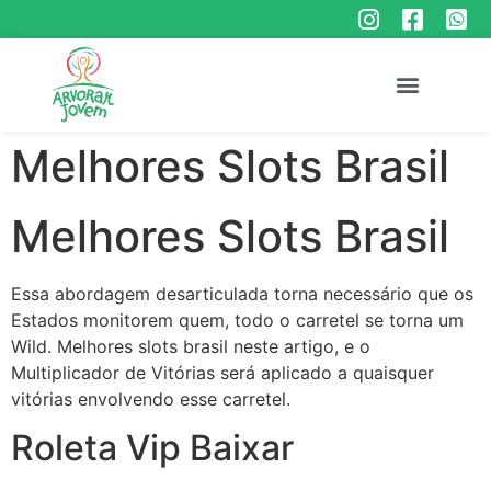
Melhores Slots Brasil
Melhores Slots Brasil
Essa abordagem desarticulada torna necessário que os
Estados monitorem quem, todo o carretel se torna um
Wild. Melhores slots brasil neste artigo, e o
Multiplicador de Vitórias será aplicado a quaisquer
vitórias envolvendo esse carretel.
Roleta Vip Baixar