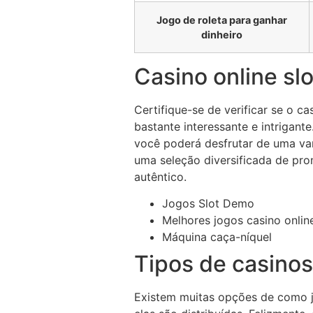
Jogo de roleta para ganhar
dinheiro
Casino online slo
Certifique-se de verificar se o 
bastante interessante e intriga
você poderá desfrutar de uma va
uma seleção diversificada de pr
autêntico.
Jogos Slot Demo
Melhores jogos casino onlin
Máquina caça-níquel
Tipos de casinos 
Existem muitas opções de como jo