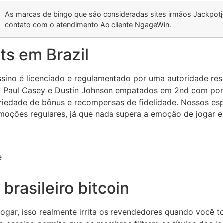
As marcas de bingo que são consideradas sites irmãos Jackpotj
contato com o atendimento Ao cliente NgageWin.
ts em Brazil
cassino é licenciado e regulamentado por uma autoridade r
nte. Paul Casey e Dustin Johnson empatados em 2nd com po
riedade de bônus e recompensas de fidelidade. Nossos es
omoções regulares, já que nada supera a emoção de jogar 
e
brasileiro bitcoin
gar, isso realmente irrita os revendedores quando você t