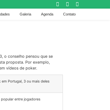
idades
Galeria
Agenda
Contato
3, o conselho pensou que se
sta proposta. Por exemplo,
em vídeos de poker.
k em Portugal, 3 ou mais deles
o popular entre jogadores